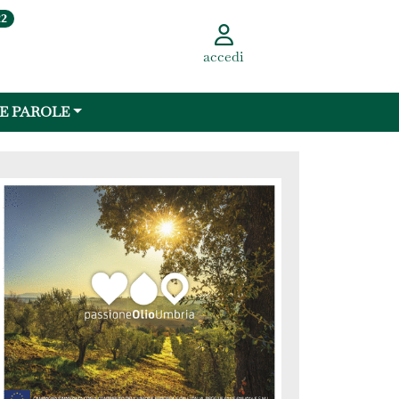
22
accedi
 E PAROLE