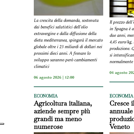
La crescita della domanda, sostenuta
Il prezzo dell’
dai benefici salutistici dell'olio
in Spagna è a
extravergine e dalla diffusione della
due anni, men
dieta mediterranea, spingerà il mercato
4,45 euro/kg, b
globale oltre i 23 miliardi di dollari nei
produzione. Q
prossimi dieci anni. A frenare lo
si intensifica
sviluppo saranno però cambiamenti
normalmente i
climatici
04 agosto 202
06 agosto 2026 | 12:00
ECONOMIA
ECONOMIA
Agricoltura italiana,
Cresce i
aziende sempre più
annuale 
grandi ma meno
produzio
numerose
Veneto