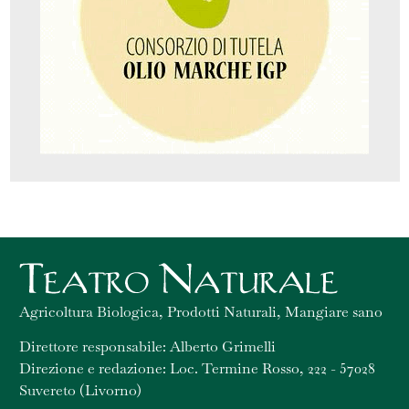
Agricoltura Biologica, Prodotti Naturali, Mangiare sano
Direttore responsabile: Alberto Grimelli
Direzione e redazione: Loc. Termine Rosso, 222 - 57028
Suvereto (Livorno)