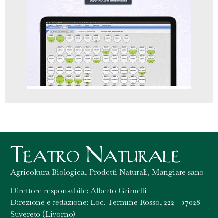
Agricoltura Biologica, Prodotti Naturali, Mangiare sano
Direttore responsabile: Alberto Grimelli
Direzione e redazione: Loc. Termine Rosso, 222 - 57028
Suvereto (Livorno)