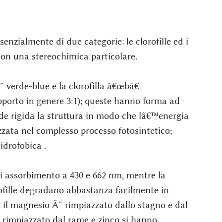
enzialmente di due categorie: le clorofille ed i
on una stereochimica particolare.
rde-blue e la clorofilla â€œbâ€
porto in genere 3:1); queste hanno forma ad
nde rigida la struttura in modo che lâ€™energia
zzata nel complesso processo fotosintetico;
idrofobica .
i assorbimento a 430 e 662 nm, mentre la
rofille degradano abbastanza facilmente in
 il magnesio Ã¨ rimpiazzato dallo stagno e dal
 rimpiazzato dal rame e zinco si hanno