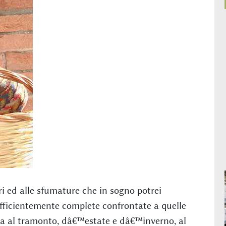
i ed alle sfumature che in sogno potrei
ficientemente complete confrontate a quelle
lba al tramonto, dâ€™estate e dâ€™inverno, al