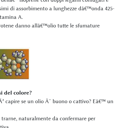
ssimi di assorbimento a lunghezze dâ€™onda 425-
itamina A.
arotene danno allâ€™olio tutte le sfumature
si del colore?
Ã² capire se un olio Ã¨ buono o cattivo? Eâ€™ un
e trarne, naturalmente da confermare per
tiva.