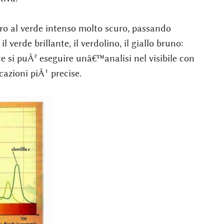
aro al verde intenso molto scuro, passando
 il verde brillante, il verdolino, il giallo bruno:
te si puÃ² eseguire unâ€™analisi nel visibile con
azioni piÃ¹ precise.