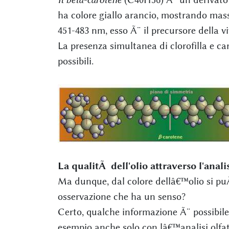
ha colore giallo arancio, mostrando ma
451-483 nm, esso Ã¨ il precursore della v
La presenza simultanea di clorofilla e c
possibili.
La qualitÃ dell'olio attraverso l'anali
Ma dunque, dal colore dellâ€™olio si pu
osservazione che ha un senso?
Certo, qualche informazione Ã¨ possibil
esempio anche solo con lâ€™analisi olfat