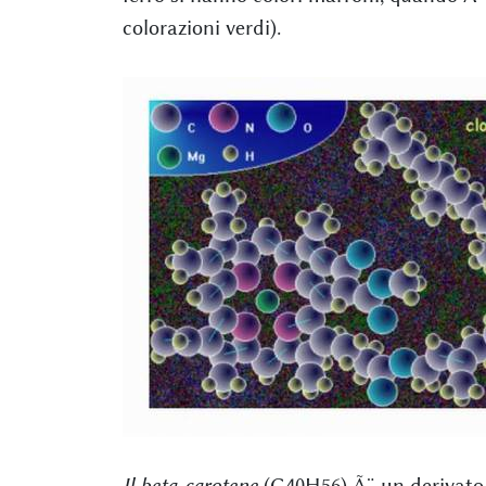
colorazioni verdi).
Il beta-carotene
(C40H56) Ã¨ un derivato 