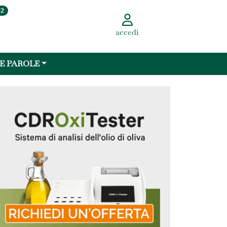
22
accedi
 E PAROLE