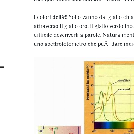
I colori dellâ€™olio vanno dal giallo chi
attraverso il giallo oro, il giallo verdolino,
difficile descriverli a parole. Naturalmen
uno spettrofotometro che puÃ² dare indic