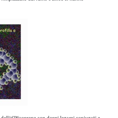
dellâ€™isoprene con doppi legami coniugati e