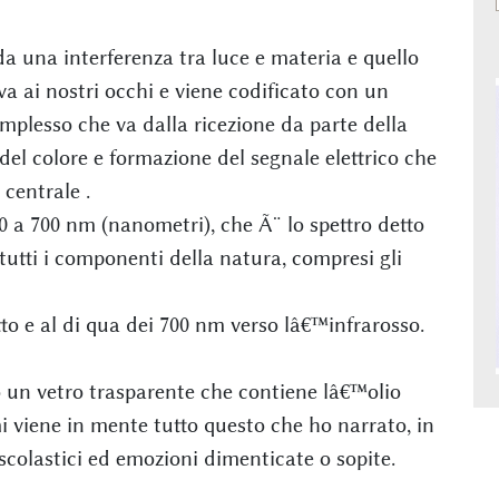
a da una interferenza tra luce e materia e quello
iva ai nostri occhi e viene codificato con un
plesso che va dalla ricezione da parte della
 del colore e formazione del segnale elettrico che
 centrale .
 a 700 nm (nanometri), che Ã¨ lo spettro detto
 tutti i componenti della natura, compresi gli
tto e al di qua dei 700 nm verso lâ€™infrarosso.
un vetro trasparente che contiene lâ€™olio
i viene in mente tutto questo che ho narrato, in
scolastici ed emozioni dimenticate o sopite.