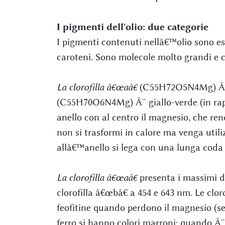
I pigmenti dell'olio: due categorie
I pigmenti contenuti nellâ€™olio sono ess
caroteni. Sono molecole molto grandi e c
La clorofilla â€œaâ€
(C55H72O5N4Mg) Ã¨ ve
(C55H70O6N4Mg) Ã¨ giallo-verde (in rap
anello con al centro il magnesio, che re
non si trasformi in calore ma venga utili
allâ€™anello si lega con una lunga coda 
La clorofilla â€œaâ€
presenta i massimi d
clorofilla â€œbâ€ a 454 e 643 nm. Le clo
feofitine quando perdono il magnesio (se
ferro si hanno colori marroni; quando Ã¨