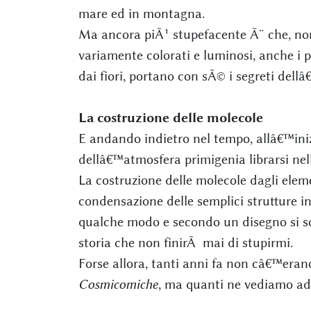
mare ed in montagna.
Ma ancora piÃ¹ stupefacente Ã¨ che, non 
variamente colorati e luminosi, anche i p
dai fiori, portano con sÃ© i segreti dell
La costruzione delle molecole
E andando indietro nel tempo, allâ€™iniz
dellâ€™atmosfera primigenia librarsi nell
La costruzione delle molecole dagli eleme
condensazione delle semplici strutture in
qualche modo e secondo un disegno si son
storia che non finirÃ mai di stupirmi.
Forse allora, tanti anni fa non câ€™era
Cosmicomiche
, ma quanti ne vediamo ad