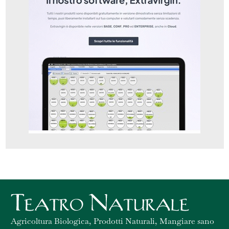
Agricoltura Biologica, Prodotti Naturali, Mangiare sano