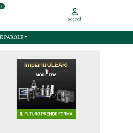
22
accedi
 E PAROLE