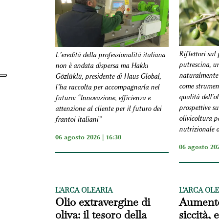
Riflettori sul
L’eredità della professionalità italiana
putrescina, 
non è andata dispersa ma Hakkı
naturalmente 
Gözlüklü, presidente di Haus Global,
come strument
l’ha raccolta per accompagnarla nel
qualità dell'o
futuro: “Innovazione, efficienza e
prospettive su
attenzione al cliente per il futuro dei
olivicoltura p
frantoi italiani”
nutrizionale d
06 agosto 2026 | 16:30
06 agosto 202
L'ARCA OLEARIA
L'ARCA OL
Olio extravergine di
Aumento
oliva: il tesoro della
siccità,