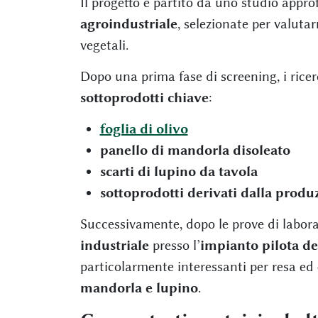
Il progetto è partito da uno studio appro
agroindustriale
, selezionate per valutar
vegetali.
Dopo una prima fase di screening, i rice
sottoprodotti chiave
:
foglia di olivo
panello di mandorla disoleato
scarti di lupino da tavola
sottoprodotti derivati dalla produ
Successivamente, dopo le prove di laborat
industriale
presso l’
impianto pilota d
particolarmente interessanti per resa ed 
mandorla e lupino
.