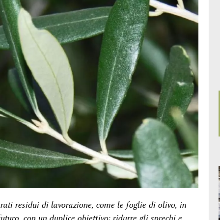
ati residui di lavorazione, come le foglie di olivo, in
uturo, con un duplice obiettivo: ridurre gli sprechi e