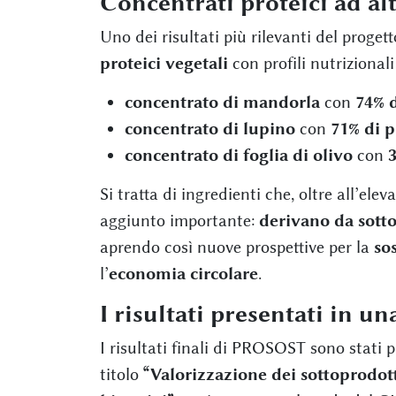
Concentrati proteici ad al
Uno dei risultati più rilevanti del proget
proteici vegetali
con profili nutrizionali
concentrato di mandorla
con
74% d
concentrato di lupino
con
71% di p
concentrato di foglia di olivo
con
3
Si tratta di ingredienti che, oltre all’el
aggiunto importante:
derivano da sotto
aprendo così nuove prospettive per la
so
l’
economia circolare
.
I risultati presentati in u
I risultati finali di PROSOST sono stati p
titolo
“Valorizzazione dei sottoprodott