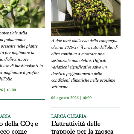
 potenziale della
una poliammina
A due mesi dall'avvio della campagna
presente nelle piante,
olearia 2026/27, il mercato dell'olio di
o per migliorare la
oliva continua a mostrare una
lio d'oliva. nuove
sostanziale immobilità. Difficili
ll'uso di biostimolanti in
variazioni significative salvo un
er migliorare il profilo
drastico peggioramento delle
ell'olio
condizioni climatiche nelle prossime
settimane
6 | 16:00
06 agosto 2026 | 10:00
EARIA
L'ARCA OLEARIA
 della CO2 e
L'attrattività delle
 ecco come
trappole per la mosca