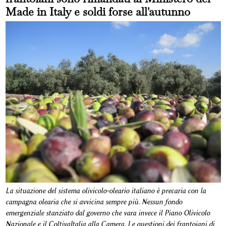
Made in Italy e soldi forse all'autunno
La situazione del sistema olivicolo-oleario italiano è precaria con la
campagna olearia che si avvicina sempre più. Nessun fondo
emergenziale stanziato dal governo che vara invece il Piano Olivicolo
Nazionale e il ColtivaItalia alla Camera. Le questioni dei frantoiani di