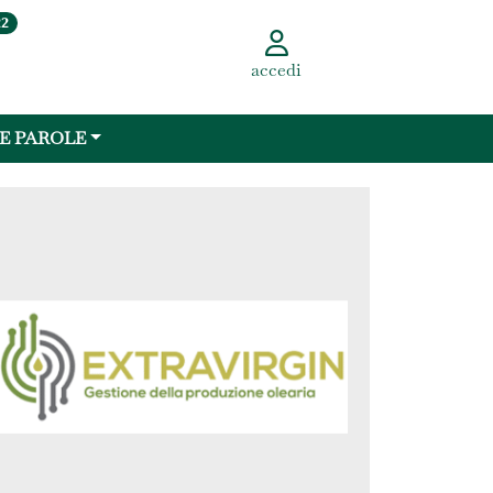
22
accedi
 E PAROLE