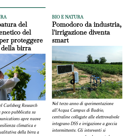
URA
BIO E NATURA
atura del
Pomodoro da industria,
enetico del
l'irrigazione diventa
per proteggere
smart
 della birra
Nel terzo anno di sperimentazione
el Carlsberg Research
all’Acqua Campus di Budrio,
 poco pubblicata su
centraline collegate alle elettrovalvole
nications apre nuove
integrano DSS e irrigazione a goccia
resilienza climatica e
intermittente. Gli interventi si
ualitativa della birra a