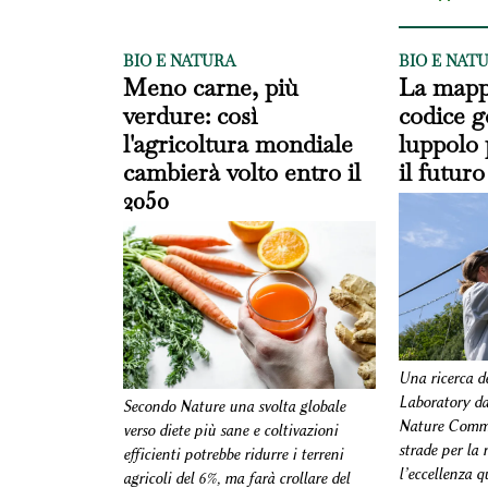
BIO E NATURA
BIO E NAT
Meno carne, più
La mapp
verdure: così
codice g
l'agricoltura mondiale
luppolo 
cambierà volto entro il
il futuro
2050
Una ricerca d
Laboratory da
Secondo Nature una svolta globale
Nature Commu
verso diete più sane e coltivazioni
strade per la 
efficienti potrebbe ridurre i terreni
l’eccellenza q
agricoli del 6%, ma farà crollare del