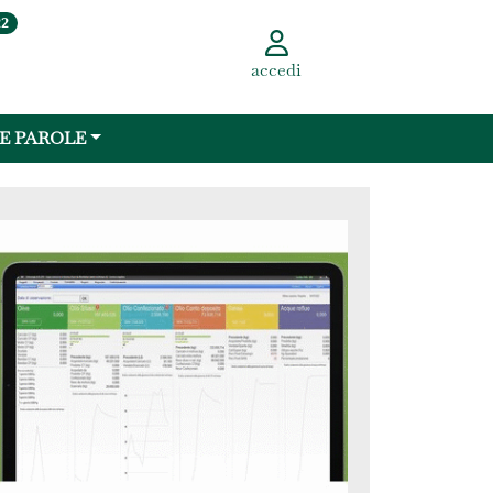
22
accedi
 E PAROLE