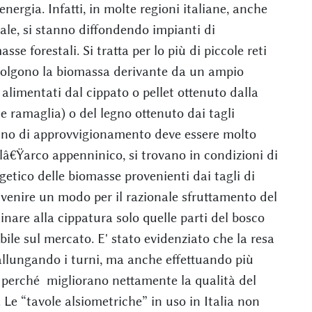
nergia. Infatti, in molte regioni italiane, anche
rale, si stanno diffondendo impianti di
se forestali. Si tratta per lo più di piccole reti
accolgono la biomassa derivante da un ampio
 alimentati dal cippato o pellet ottenuto dalla
i e ramaglia) o del legno ottenuto dai tagli
acino di approvvigionamento deve essere molto
 lâ€Ÿarco appenninico, si trovano in condizioni di
getico delle biomasse provenienti dai tagli di
venire un modo per il razionale sfruttamento del
tinare alla cippatura solo quelle parti del bosco
ile sul mercato. E' stato evidenziato che la resa
lungando i turni, ma anche effettuando più
perché migliorano nettamente la qualità del
. Le “tavole alsiometriche” in uso in Italia non