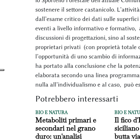
lo Sportello Forestale dell'attuale Com
sostenere il settore castanicolo. L’attivit
dall’esame critico dei dati sulle superfi
eventi a livello informativo e formativo,
discussioni di progettazioni, sino al sos
proprietari privati (con proprietà totale
l’opportunità di uno scambio di informazi
ha portato alla conclusione che la potenz
elaborata secondo una linea programmati
nulla all’individualismo e al caso, può es
Potrebbero interessarti
BIO E NATURA
BIO E NAT
Metaboliti primari e
Il fico d
secondari nel grano
siciliano
duro: un'analisi
butta vi