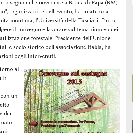
 convegno del 7 novembre a Rocca di Papa (RM).
o", organizzatrice dell'evento, ha creato una
nità montana, l’Università della Tuscia, il Parco
lgere il convegno e lavorare sul tema rinnovo dei
 utilizzazione forestale, Presidente dell’Unione
ali e socio storico dell'associazione Itabia, ha
azioni degli intervenuti.
torno al
a in
 con un
otto
e dei
nziato
ani