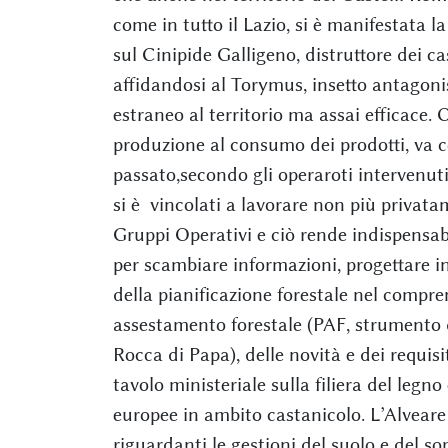
come in tutto il Lazio, si è manifestata la 
sul Cinipide Galligeno, distruttore dei ca
affidandosi al Torymus, insetto antagoni
estraneo al territorio ma assai efficace. O
produzione al consumo dei prodotti, va 
passato,secondo gli operaroti intervenut
si è vincolati a lavorare non più privat
Gruppi Operativi e ciò rende indispensabi
per scambiare informazioni, progettare in
della pianificazione forestale nel compre
assestamento forestale (PAF, strumento 
Rocca di Papa), delle novità e dei requisi
tavolo ministeriale sulla filiera del legn
europee in ambito castanicolo. L’Alvear
riguardanti le gestioni del suolo e del so