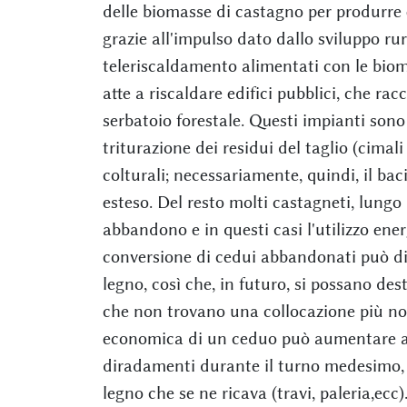
delle biomasse di castagno per produrre e
grazie all'impulso dato dallo sviluppo ru
teleriscaldamento alimentati con le biomas
atte a riscaldare edifici pubblici, che r
serbatoio forestale. Questi impianti sono
triturazione dei residui del taglio (cimal
colturali; necessariamente, quindi, il b
esteso. Del resto molti castagneti, lungo
abbandono e in questi casi l'utilizzo ener
conversione di cedui abbandonati può di
legno, così che, in futuro, si possano des
che non trovano una collocazione più nob
economica di un ceduo può aumentare al
diradamenti durante il turno medesimo, 
legno che se ne ricava (travi, paleria,ecc)