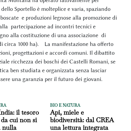
unità Montana ha operato fattivamente per
à dello Sportello è molteplice e varia, spaziando
ci boscate e produzioni legnose alla promozione di
 alla partecipazione ad incontri tecnici e
tegno alla costituzione di una associazione di
 di circa 1000 ha). La manifestazione ha offerto
oni, progettazioni e accordi comuni. Il dibattito
iale ricchezza dei boschi dei Castelli Romani, se
ca ben studiata e organizzata senza lasciar
sere una garanzia per il futuro dei giovani.
URA
BIO E NATURA
'India: il tesoro
Api, miele e
 da cui non si
biodiversità: dal CREA
a nulla
una lettura integrata