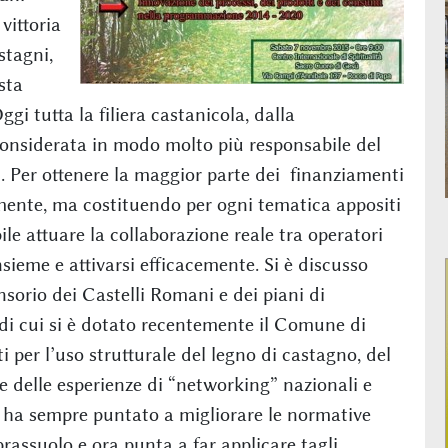
vittoria
stagni,
sta
ggi tutta la filiera castanicola, dalla
considerata in modo molto più responsabile del
i. Per ottenere la maggior parte dei finanziamenti
amente, ma costituendo per ogni tematica appositi
le attuare la collaborazione reale tra operatori
sieme e attivarsi efficacemente. Si è discusso
nsorio dei Castelli Romani e dei piani di
di cui si è dotato recentemente il Comune di
ti per l’uso strutturale del legno di castagno, del
o e delle esperienze di “networking” nazionali e
e ha sempre puntato a migliorare le normative
prassuolo e ora punta a far applicare tagli