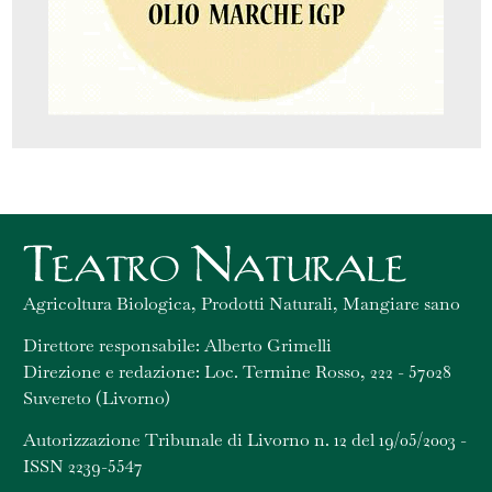
Agricoltura Biologica, Prodotti Naturali, Mangiare sano
Direttore responsabile: Alberto Grimelli
Direzione e redazione: Loc. Termine Rosso, 222 - 57028
Suvereto (Livorno)
Autorizzazione Tribunale di Livorno n. 12 del 19/05/2003 -
ISSN 2239-5547