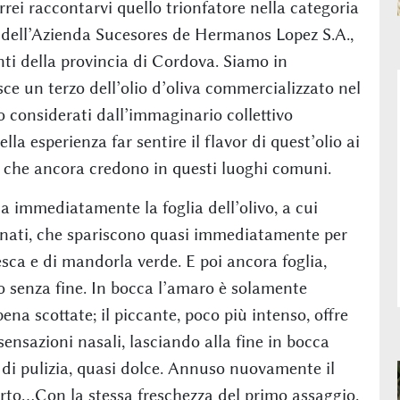
i raccontarvi quello trionfatore nella categoria
o, dell’Azienda Sucesores de Hermanos Lopez S.A.,
nti della provincia di Cordova. Siamo in
ce un terzo dell’olio d’oliva commercializzato nel
 considerati dall’immaginario collettivo
la esperienza far sentire il flavor di quest’olio ai
e che ancora credono in questi luoghi comuni.
a immediatamente la foglia dell’olivo, a cui
nnati, che spariscono quasi immediatamente per
esca e di mandorla verde. E poi ancora foglia,
o senza fine. In bocca l’amaro è solamente
na scottate; il piccante, poco più intenso, offre
ensazioni nasali, lasciando alla fine in bocca
 di pulizia, quasi dolce. Annuso nuovamente il
, orto…Con la stessa freschezza del primo assaggio.