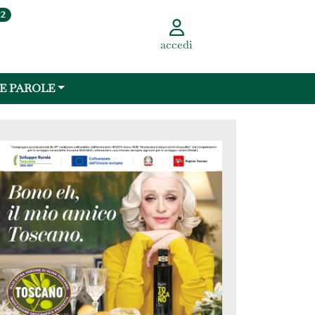
22
accedi
 E PAROLE