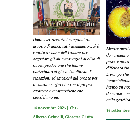
Dopo aver ricevuto i campioni un
gruppo di amici, tutti assaggiatori, si è
Mentre mettia
riunito a Giano dell’Umbria per
domandiamo: c
degustare gli oli extravergini di oliva di
pesca e pesca
nuova produzione che hanno
differenza tra
partecipato al gioco. Un diluvio di
E poi: perché
sensazioni ed emozioni già pronte per
“snoccioliamo
il consumo, ogni olio con il proprio
hanno un nòcc
carattere e caratteristiche che
domande, con 
descriviamo qui
nella genetica
14 novembre 2025 | 17:15 |
16 settembre 
Alberto Grimelli
,
Giosetta Ciuffa