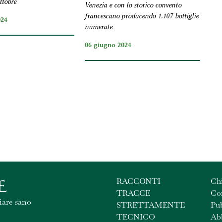
ttobre
Venezia e con lo storico convento
francescano producendo 1.107 bottiglie
024
numerate
06 giugno 2024
RACCONTI
Ch
TRACCE
Con
iare sano
STRETTAMENTE
Pub
TECNICO
Ab