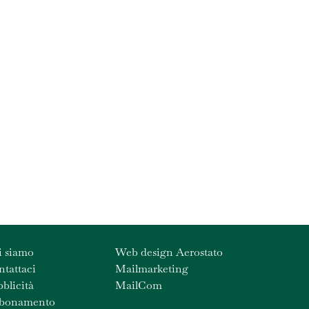
i siamo
Web design Aerostato
tattaci
Mailmarketing
blicità
MailCom
bonamento