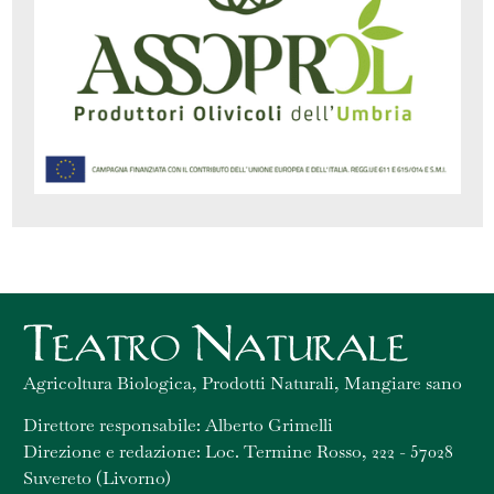
Agricoltura Biologica, Prodotti Naturali, Mangiare sano
Direttore responsabile: Alberto Grimelli
Direzione e redazione: Loc. Termine Rosso, 222 - 57028
Suvereto (Livorno)