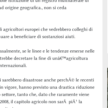
bile istituzione di un registro multilaterale di
d origine geografica., non si ceda
li agricoltori europei che vedrebbero colleghi di
nuare a beneficiare di sostanziosi aiuti.
salmente, se le linee e le tendenze emerse nelle
rebbe decretare la fine di unâ€™agricoltura
nternazionali.
idi sarebbero disastrose anche perchÃ© le recenti
in vigore, hanno previsto una drastica riduzione
 settore, tanto che, dato che raramente viene
008, il capitolo agricolo non sarÃ piÃ¹ la