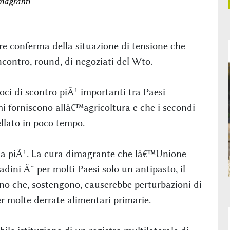
magranti
e conferma della situazione di tensione che
incontro, round, di negoziati del Wto.
oci di scontro piÃ¹ importanti tra Paesi
imi forniscono allâ€™agricoltura e che i secondi
lato in poco tempo.
asta piÃ¹. La cura dimagrante che lâ€™Unione
adini Ã¨ per molti Paesi solo un antipasto, il
gno che, sostengono, causerebbe perturbazioni di
r molte derrate alimentari primarie.