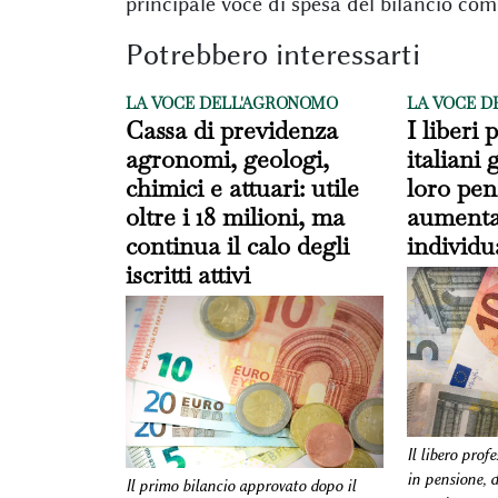
principale voce di spesa del bilancio com
Potrebbero interessarti
LA VOCE DELL'AGRONOMO
LA VOCE D
Cassa di previdenza
I liberi 
agronomi, geologi,
italiani
chimici e attuari: utile
loro pen
oltre i 18 milioni, ma
aumenta
continua il calo degli
individu
iscritti attivi
Il libero prof
in pensione, d
Il primo bilancio approvato dopo il