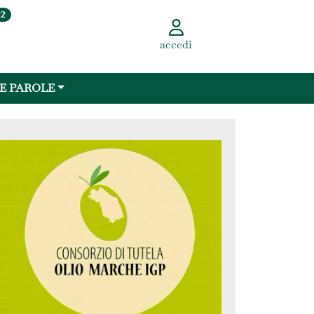
22
accedi
 E PAROLE