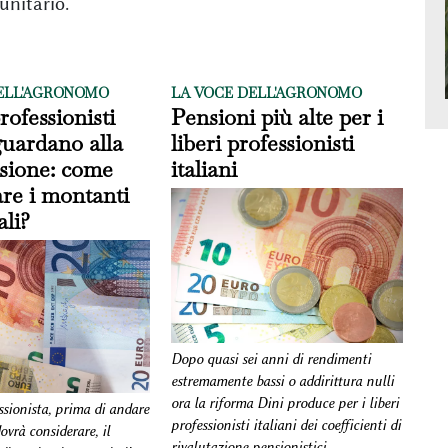
unitario.
ELL'AGRONOMO
LA VOCE DELL'AGRONOMO
professionisti
Pensioni più alte per i
 guardano alla
liberi professionisti
sione: come
italiani
re i montanti
ali?
Dopo quasi sei anni di rendimenti
estremamente bassi o addirittura nulli
ora la riforma Dini produce per i liberi
essionista, prima di andare
professionisti italiani dei coefficienti di
ovrà considerare, il
rivalutazione pensionistici