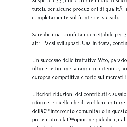
Si spera, oggi, che a fronte di una discuti
tutela per alcune produzioni di qualitÃ a
completamente sul fronte dei sussidi.
Sarebbe una sconfitta inaccettabile per g
altri Paesi sviluppati, Usa in testa, conti
Un successo delle trattative Wto, parados
ultime settimane saranno mantenute, pot
europea competitiva e forte sui mercati i
Ulteriori riduzioni dei contributi e suss
riforme, e quelle che dovrebbero entrare 
dellâ€™intervento comunitario in questo
presentato allâ€™opinione pubblica, dal 2