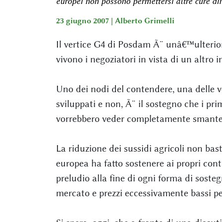
europei non possono permettersi altre cure di
23 giugno 2007 |
Alberto Grimelli
Il vertice G4 di Posdam Ã¨ unâ€™ulterior
vivono i negoziatori in vista di un altro 
Uno dei nodi del contendere, una delle v
sviluppati e non, Ã¨ il sostegno che i pr
vorrebbero veder completamente smantel
La riduzione dei sussidi agricoli non b
europea ha fatto sostenere ai propri cont
preludio alla fine di ogni forma di soste
mercato e prezzi eccessivamente bassi pe