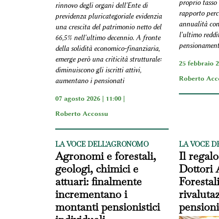
proprio tasso d
rinnovo degli organi dell'Ente di
rapporto perc
previdenza pluricategoriale evidenzia
annualità com
una crescita del patrimonio netto del
l'ultimo redd
66,5% nell'ultimo decennio. A fronte
pensionamento
della solidità economico-finanziaria,
emerge però una criticità strutturale:
25 febbraio 2
diminuiscono gli iscritti attivi,
Roberto Acc
aumentano i pensionati
07 agosto 2026 | 11:00 |
Roberto Accossu
LA VOCE DELL'AGRONOMO
LA VOCE D
Agronomi e forestali,
Il regal
geologi, chimici e
Dottori
attuari: finalmente
Forestali
incrementano i
rivaluta
montanti pensionistici
pensioni