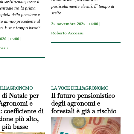
i sostituzione, ossia il
particolarmente elevati. E' tempo di
entuale tra la prima
scelte
pleta della pensione e
ito annuo precedente al
25 novembre 2025 | 14:00 |
. E se è troppo basso?
Roberto Accossu
026 | 15:00 |
ossu
ELL'AGRONOMO
LA VOCE DELL'AGRONOMO
o di Natale per
Il futuro pensionistico
 Agronomi e
degli agronomi e
: coefficiente di
forestali è già a rischio
zione più alto,
 più basse