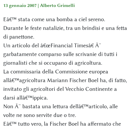
13 gennaio 2007 |
Alberto Grimelli
Eâ€™ stata come una bomba a ciel sereno.
Durante le feste natalizie, tra un brindisi e una fetta
di panettone.
Un articolo del â€œFinancial Timesâ€ Ã¨
garbatamente comparso sulle scrivanie di tutti i
giornalisti che si occupano di agricoltura.
La commissaria della Commissione europea
allâ€™agricoltura Mariann Fischer Boel ha, di fatto,
invitato gli agricoltori del Vecchio Continente a
darsi allâ€™ippica.
Non Ã¨ bastata una lettura dellâ€™articolo, alle
volte ne sono servite due o tre.
Eâ€™ tutto vero, la Fischer Boel ha affermato che