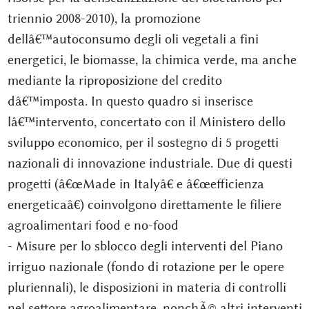
triennio 2008-2010), la promozione
dellâ€™autoconsumo degli oli vegetali a fini
energetici, le biomasse, la chimica verde, ma anche
mediante la riproposizione del credito
dâ€™imposta. In questo quadro si inserisce
lâ€™intervento, concertato con il Ministero dello
sviluppo economico, per il sostegno di 5 progetti
nazionali di innovazione industriale. Due di questi
progetti (â€œMade in Italyâ€ e â€œefficienza
energeticaâ€) coinvolgono direttamente le filiere
agroalimentari food e no-food
- Misure per lo sblocco degli interventi del Piano
irriguo nazionale (fondo di rotazione per le opere
pluriennali), le disposizioni in materia di controlli
nel settore agroalimentare, nonchÃ© altri interventi