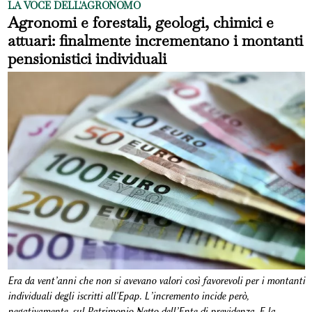
LA VOCE DELL'AGRONOMO
Agronomi e forestali, geologi, chimici e
attuari: finalmente incrementano i montanti
pensionistici individuali
Era da vent’anni che non si avevano valori così favorevoli per i montanti
individuali degli iscritti all'Epap. L’incremento incide però,
negativamente, sul Patrimonio Netto dell’Ente di previdenza. E la