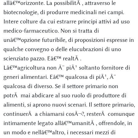
allâ€™orizzonte. La possibilitÃ , attraverso le
biotecnologie, di produrre medicinali nei campi.
Intere colture da cui estrarre principi attivi ad uso
medico-farmaceutico. Non si tratta di
unâ€™opzione futuribile, di proposizioni espresse in
qualche convegno o delle elucubrazioni di uno
scienziato pazzo. Eâ€™ realtÃ .
Lâ€™agricoltura non Ã¨ piÃ¹ soltanto fornitore di
generi alimentari. Eâ€™ qualcosa di piÃ¹, Ã¨
qualcosa di diverso. Se il settore primario non
potrÃ mai abdicare al suo ruolo di produttore di
alimenti, si aprono nuovi scenari. Il settore primario,
continuerÃ a chiamarsi cosÃ¬?, resterÃ comunque
intimamente legato allâ€™umanitÃ , offrendole, in
un modo e nellâ€™altro, i necessari mezzi di