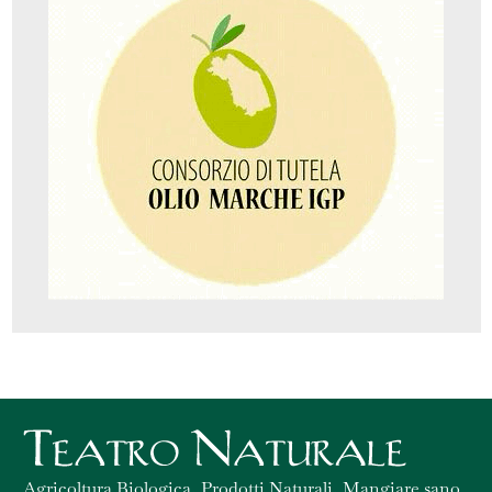
Agricoltura Biologica, Prodotti Naturali, Mangiare sano