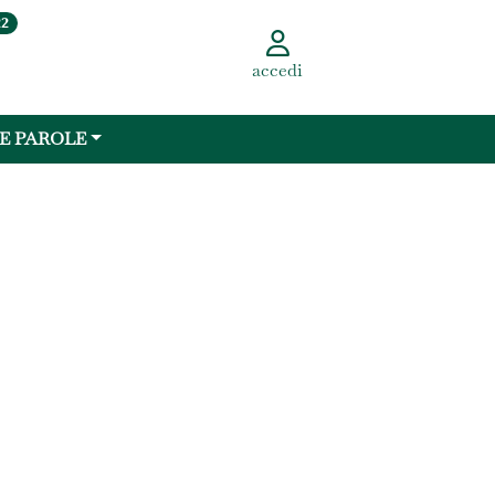
22
accedi
 E PAROLE