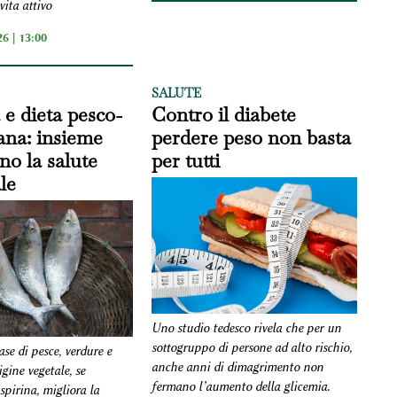
vita attivo
6 | 13:00
SALUTE
 e dieta pesco-
Contro il diabete
ana: insieme
perdere peso non basta
no la salute
per tutti
le
Uno studio tedesco rivela che per un
sottogruppo di persone ad alto rischio,
se di pesce, verdure e
anche anni di dimagrimento non
igine vegetale, se
fermano l’aumento della glicemia.
aspirina, migliora la