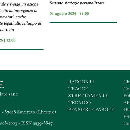
Servono strategie personalizzate
nale e svolga un’azione
petto all’insorgenza di
01 agosto 2026 | 11:00
ammatori, anche
 legati allo sviluppo di
on-retto
6 | 12:00
RACCONTI
Ch
TRACCE
Con
iare sano
STRETTAMENTE
Pub
TECNICO
Ab
PENSIERI E PAROLE
Dis
 - 57028 Suvereto (Livorno)
Pri
9/05/2003 - ISSN 2239-5547
Coo