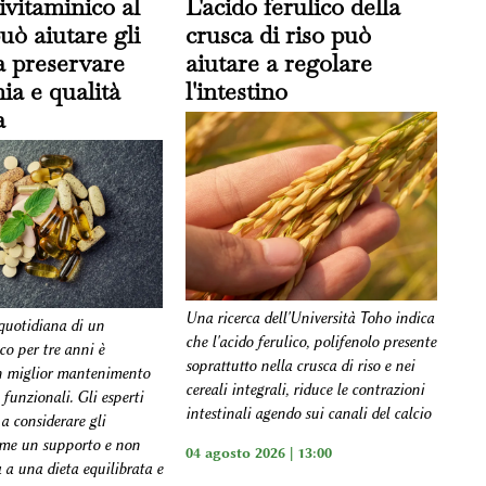
vitaminico al
L'acido ferulico della
uò aiutare gli
crusca di riso può
a preservare
aiutare a regolare
a e qualità
l'intestino
a
Una ricerca dell'Università Toho indica
quotidiana di un
che l'acido ferulico, polifenolo presente
co per tre anni è
soprattutto nella crusca di riso e nei
n miglior mantenimento
cereali integrali, riduce le contrazioni
 funzionali. Gli esperti
intestinali agendo sui canali del calcio
a considerare gli
ome un supporto e non
04 agosto 2026 | 13:00
 a una dieta equilibrata e