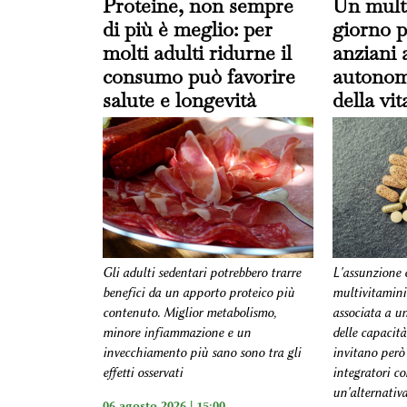
Proteine, non sempre
Un multi
di più è meglio: per
giorno p
molti adulti ridurne il
anziani 
consumo può favorire
autonomi
salute e longevità
della vit
Gli adulti sedentari potrebbero trarre
L'assunzione 
benefici da un apporto proteico più
multivitamini
contenuto. Miglior metabolismo,
associata a u
minore infiammazione e un
delle capacità
invecchiamento più sano sono tra gli
invitano però 
effetti osservati
integratori c
un'alternativa
06 agosto 2026 | 15:00