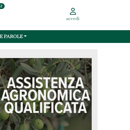
22
accedi
 E PAROLE