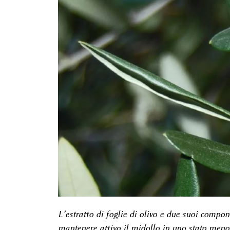
L’estratto di foglie di olivo e due suoi compon
mantenere attivo il midollo in uno stato meno 