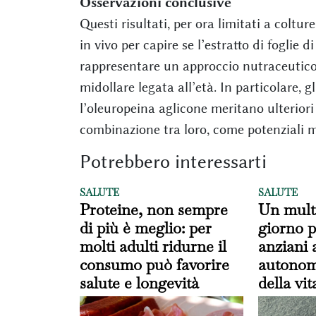
Osservazioni conclusive
Questi risultati, per ora limitati a coltu
in vivo per capire se l’estratto di foglie 
rappresentare un approccio nutraceutico 
midollare legata all’età. In particolare, g
l’oleuropeina aglicone meritano ulterior
combinazione tra loro, come potenziali m
Potrebbero interessarti
SALUTE
SALUTE
Proteine, non sempre
Un multi
di più è meglio: per
giorno p
molti adulti ridurne il
anziani 
consumo può favorire
autonomi
salute e longevità
della vit