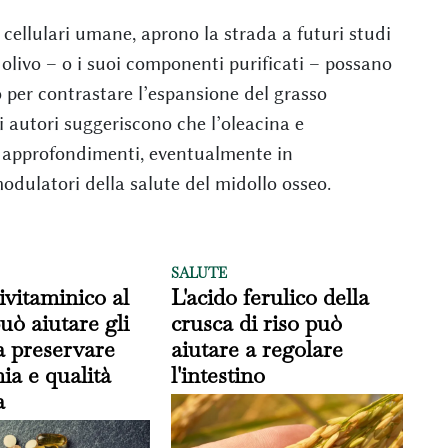
re cellulari umane, aprono la strada a futuri studi
di olivo – o i suoi componenti purificati – possano
per contrastare l’espansione del grasso
li autori suggeriscono che l’oleacina e
i approfondimenti, eventualmente in
odulatori della salute del midollo osseo.
SALUTE
vitaminico al
L'acido ferulico della
uò aiutare gli
crusca di riso può
a preservare
aiutare a regolare
a e qualità
l'intestino
a