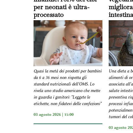
per neonati è ultra-
migliora
processato
intestina
Una dieta a ba
Quasi la metà dei prodotti per bambini
alimenti di or
da 6 a 36 mesi non rispetta gli
associata all'
standard nutrizionali dell'OMS. Lo
salute intesti
rivela uno studio americano che mette
preventiva ris
in guardia i genitori: "Leggete le
processi infi
etichette, non fidatevi delle confezioni"
potenzialmente
03 agosto 2026 | 15:00
tumori del col
03 agosto 202