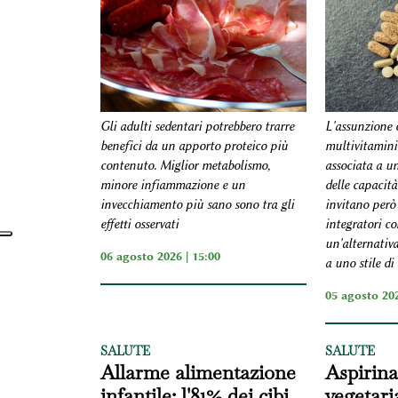
Gli adulti sedentari potrebbero trarre
L'assunzione 
benefici da un apporto proteico più
multivitamini
contenuto. Miglior metabolismo,
associata a u
minore infiammazione e un
delle capacità
invecchiamento più sano sono tra gli
invitano però 
effetti osservati
integratori c
un'alternativa
06 agosto 2026 | 15:00
a uno stile di 
05 agosto 202
SALUTE
SALUTE
Allarme alimentazione
Aspirina
infantile: l'81% dei cibi
vegetari