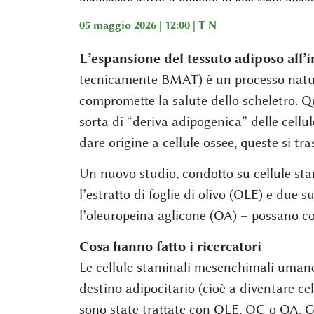
05 maggio 2026 | 12:00 |
T N
L’espansione del tessuto adiposo all’
tecnicamente BMAT) è un processo natu
compromette la salute dello scheletro. 
sorta di “deriva adipogenica” delle cellu
dare origine a cellule ossee, queste si t
Un nuovo studio, condotto su cellule sta
l’estratto di foglie di olivo (OLE) e due s
l’oleuropeina aglicone (OA) – possano co
Cosa hanno fatto i ricercatori
Le cellule staminali mesenchimali umane s
destino adipocitario (cioè a diventare ce
sono state trattate con OLE, OC o OA. Gl