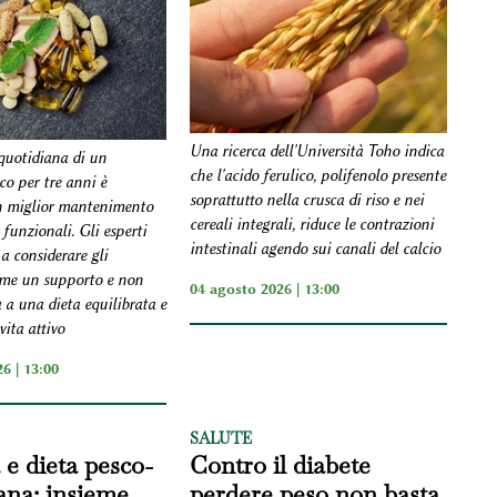
Una ricerca dell'Università Toho indica
quotidiana di un
che l'acido ferulico, polifenolo presente
co per tre anni è
soprattutto nella crusca di riso e nei
n miglior mantenimento
cereali integrali, riduce le contrazioni
 funzionali. Gli esperti
intestinali agendo sui canali del calcio
a considerare gli
ome un supporto e non
04 agosto 2026 | 13:00
 a una dieta equilibrata e
vita attivo
6 | 13:00
SALUTE
 e dieta pesco-
Contro il diabete
ana: insieme
perdere peso non basta