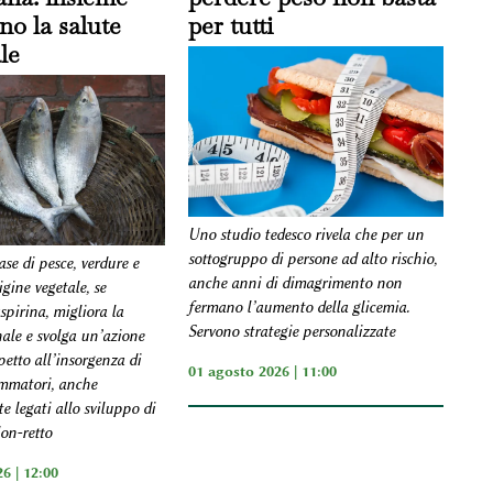
no la salute
per tutti
le
Uno studio tedesco rivela che per un
sottogruppo di persone ad alto rischio,
se di pesce, verdure e
anche anni di dimagrimento non
igine vegetale, se
fermano l’aumento della glicemia.
aspirina, migliora la
Servono strategie personalizzate
nale e svolga un’azione
petto all’insorgenza di
01 agosto 2026 | 11:00
ammatori, anche
 legati allo sviluppo di
on-retto
6 | 12:00