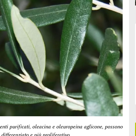
enti purificati, oleacina e oleuropeina aglicone, possono
differenziato e più proliferativo