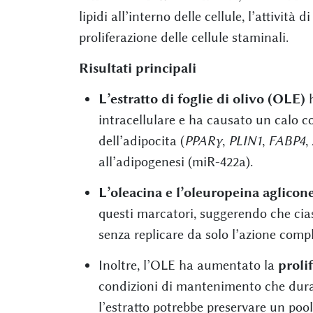
lipidi all’interno delle cellule, l’attività
proliferazione delle cellule staminali.
Risultati principali
L’estratto di foglie di olivo (OLE)
h
intracellulare e ha causato un calo co
dell’adipocita (
PPARγ
,
PLIN1
,
FABP4
,
all’adipogenesi (miR-422a).
L’oleacina e l’oleuropeina aglicon
questi marcatori, suggerendo che ci
senza replicare da solo l’azione compl
Inoltre, l’OLE ha aumentato la
proli
condizioni di mantenimento che dura
l’estratto potrebbe preservare un poo