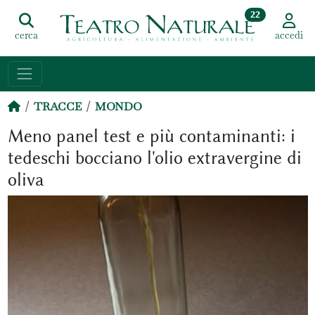
22
cerca
accedi
TRACCE
MONDO
Meno panel test e più contaminanti: i
tedeschi bocciano l'olio extravergine di
oliva