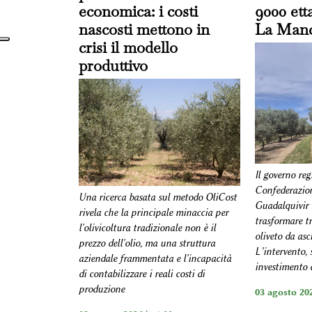
economica: i costi
9000 etta
nascosti mettono in
La Man
crisi il modello
produttivo
Il governo reg
Confederazion
Una ricerca basata sul metodo OliCost
Guadalquivir 
rivela che la principale minaccia per
trasformare tr
l'olivicoltura tradizionale non è il
oliveto da asci
prezzo dell'olio, ma una struttura
L’intervento,
aziendale frammentata e l'incapacità
investimento d
di contabilizzare i reali costi di
produzione
03 agosto 202