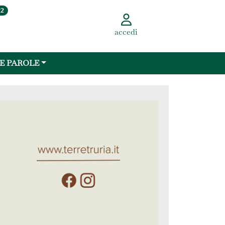
22
accedi
 E PAROLE