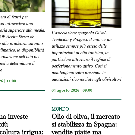
ro di frutti per
cia intravedere una
ria superiore alla media.
L'associazione spagnola OliveA
DOP Aceite Sierra de
Tradición y Progreso denuncia un
a alla prudenza: saranno
utilizzo sempre più esteso delle
imatico, la disponibilità
importazioni di olio tunisino, in
ormazione dell'olio nei
particolare attraverso il regime di
esi a determinare il
perfezionamento attivo. Così si
le
mantengono sotto pressione le
quotazioni riconosciute agli olivicoltori
6 | 11:00
04 agosto 2026 | 09:00
MONDO
na investe
Olio di oliva, il mercato
più
si stabilizza in Spagna:
icoltura irrigua:
vendite piatte ma