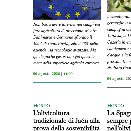
L'elevato nume
germoglio las
Non basta avere Internet nei campi per
campagna olea
fare agricoltura di precisione. Mentre
Tuttavia, la 
Danimarca e Germania sfiorano il
Cazorla invit
100% di connettività, solo il 18% delle
l'andamento cl
aziende usa tecnologie avanzate. Ma
d'acqua e la f
quelle poche gestiscono già quasi la
prossimi tre m
metà della superficie agricola europea
risultato fina
06 agosto 2026 | 11:00
04 agosto 202
MONDO
MONDO
L'olivicoltura
La Spag
tradizionale di Jaén alla
sempre 
prova della sostenibilità
nell'oliv