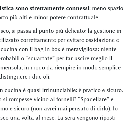
ogistica sono strettamente connessi
: meno spazio
porto più alti e minor potere contrattuale.
sco, si passa al punto più delicato: la gestione in
tilizzato correttamente per evitare ossidazione e
 cucina con il bag in box è meravigliosa: niente
obabili o “squartate” per far uscire meglio il
na mensola, in modo da riempire in modo semplice
istinguere i due oli.
 cucina è quasi irrinunciabile: è pratico e sicuro.
 si rompesse vicino ai fornelli? “Spadellare” e
mo e sicuro (non avrei mai pensato di dirlo). Io
uisco una volta al mese. La sera vengono riposti