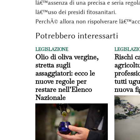
lâ€™assenza di una precisa e seria rego
lâ€™uso dei presidi fitosanitari.
PerchÃ© allora non rispolverare lâ€™ac
Potrebbero interessarti
LEGISLAZIONE
LEGISLAZI
Olio di oliva vergine,
Rischi ca
stretta sugli
agricoltu
assaggiatori: ecco le
professi
nuove regole per
tutti ug
restare nell’Elenco
nuova fi
Nazionale