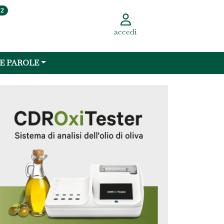
22
accedi
 E PAROLE