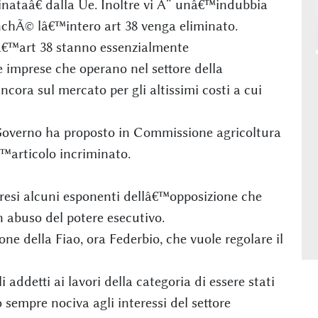
nataâ€ dalla Ue. Inoltre vi Ã¨ unâ€™indubbia
inchÃ© lâ€™intero art 38 venga eliminato.
lâ€™art 38 stanno essenzialmente
 imprese che operano nel settore della
ncora sul mercato per gli altissimi costi a cui
o Governo ha proposto in Commissione agricoltura
articolo incriminato.
esi alcuni esponenti dellâ€™opposizione che
 abuso del potere esecutivo.
ne della Fiao, ora Federbio, che vuole regolare il
i addetti ai lavori della categoria di essere stati
 sempre nociva agli interessi del settore