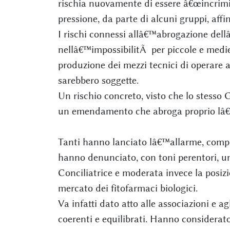
rischia nuovamente di essere â€œincrimi
pressione, da parte di alcuni gruppi, aff
I rischi connessi allâ€™abrogazione del
nellâ€™impossibilitÃ per piccole e medie
produzione dei mezzi tecnici di operare a
sarebbero soggette.
Un rischio concreto, visto che lo stess
un emendamento che abroga proprio lâ€™
Tanti hanno lanciato lâ€™allarme, compr
hanno denunciato, con toni perentori, un
Conciliatrice e moderata invece la posizio
mercato dei fitofarmaci biologici.
Va infatti dato atto alle associazioni e agl
coerenti e equilibrati. Hanno considerato