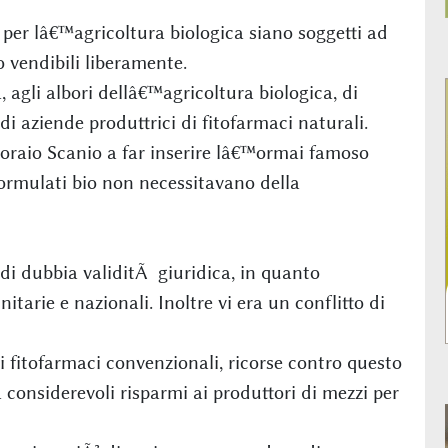
 per lâ€™agricoltura biologica siano soggetti ad
 vendibili liberamente.
gli albori dellâ€™agricoltura biologica, di
a di aziende produttrici di fitofarmaci naturali.
coraio Scanio a far inserire lâ€™ormai famoso
 formulati bio non necessitavano della
 di dubbia validitÃ giuridica, in quanto
arie e nazionali. Inoltre vi era un conflitto di
i fitofarmaci convenzionali, ricorse contro questo
onsiderevoli risparmi ai produttori di mezzi per