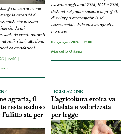
ciascuno degli anni 2024, 2025 e 2026,
obbligo di assicurazione
destinato al finanziamento di progetti
emerge la necessità di
di sviluppo ecocompatibile ed
essionisti che possano
ecosostenibile delle aree marginali e
stime dei danni
montane
erivanti da eventi naturali
naturali: sismi, alluvioni,
05 giugno 2026 | 09:00 |
zioni ed esondazioni
Marcello Ortenzi
6 | 15:00 |
ossu
ONE
LEGISLAZIONE
ne agraria, il
L'agricoltura eroica va
te resta escluso
tutelata e valorizzata
l’affitto sta per
per legge