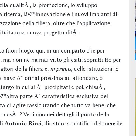
ella qualitÃ , la promozione, lo sviluppo
a ricerca, lâ€™innovazione e i nuovi impianti di
zazione della filiera, oltre che l'applicazione
ituita una nuova progettualitÃ .
to fuori luogo, qui, in un comparto che per
ma non ne ha mai visto gli esiti, soprattutto per
ttori della filiera e,
in primis
, delle Istituzioni. E
a nave Ã¨ ormai prossima ad affondare, o
argo in cui si Ã¨ precipitati e poi, chissÃ ,
altra parte Ã¨ caratteristica esclusiva del
inta di agire rassicurando che tutto va bene, che
o cosÃ¬? Vediamo nei dettagli il punto della
di
Antonio Ricci
, direttore scientifico del mensile