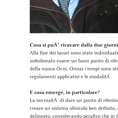
Cosa si puÃ² ricavare dalla due gior
Alla fine dei lavori sono state individua
sottolineato essere un buon punto di rif
della nuova Ocm. Ormai i tempi sono strett
regolamenti applicativi e le modalitÃ .
E cosa emerge, in particolare?
La necessitÃ di dare un punto di riferime
creare un sistema olivicolo ben definito
delineato, considerando peraltro che in It