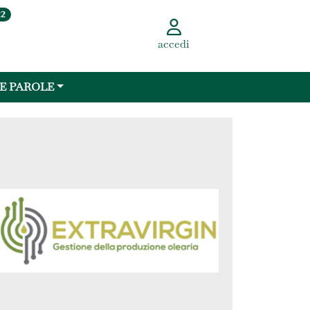
22
accedi
 E PAROLE