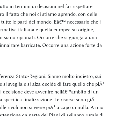
utto in termini di decisioni nel far rispettare
 il fatto che noi ci stiamo aprendo, con delle
da tutte le parti del mondo. Eâ€™ necessario che i
rmativa italiana e quella europea su origine,
ni siano ripianati. Occorre che si giunga a una
innalzare barricate. Occorre una azione forte da
ferenza Stato-Regioni. Siamo molto indietro, sui
e si sveglia e si alza decide di fare quello che piÃ¹
ni decisione deve avvenire nellâ€™ambito di un
a specifica finalizzazione. Le risorse sono giÃ
ille rivoli non si viene piÃ¹ a capo di nulla. A mio
tenzione da parte dei Piani di sviluppo rurale di