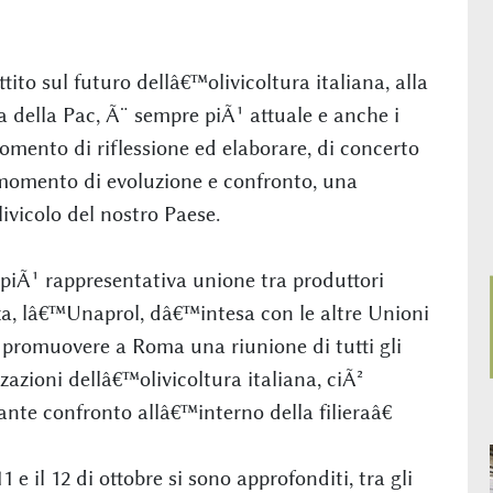
tito sul futuro dellâ€™olivicoltura italiana, alla
a della Pac, Ã¨ sempre piÃ¹ attuale e anche i
ento di riflessione ed elaborare, di concerto
e momento di evoluzione e confronto, una
ivicolo del nostro Paese.
 piÃ¹ rappresentativa unione tra produttori
nza, lâ€™Unaprol, dâ€™intesa con le altre Unioni
i promuovere a Roma una riunione di tutti gli
zzazioni dellâ€™olivicoltura italiana, ciÃ²
te confronto allâ€™interno della filieraâ€
e il 12 di ottobre si sono approfonditi, tra gli