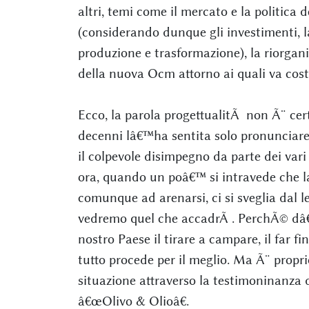
altri, temi come il mercato e la politica d
(considerando dunque gli investimenti, l
produzione e trasformazione), la riorganiz
della nuova Ocm attorno ai quali va cost
Ecco, la parola progettualitÃ non Ã¨ cer
decenni lâ€™ha sentita solo pronunciare, 
il colpevole disimpegno da parte dei vari a
ora, quando un poâ€™ si intravede che l
comunque ad arenarsi, ci si sveglia dal let
vedremo quel che accadrÃ . PerchÃ© dâ€™
nostro Paese il tirare a campare, il far f
tutto procede per il meglio. Ma Ã¨ propri
situazione attraverso la testimoninanza 
â€œOlivo & Olioâ€.