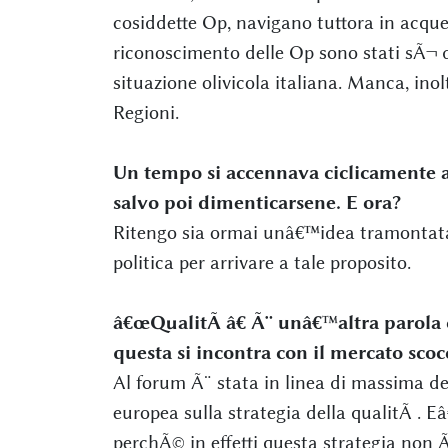
cosiddette Op, navigano tuttora in acque 
riconoscimento delle Op sono stati sÃ¬ d
situazione olivicola italiana. Manca, ino
Regioni.
Un tempo si accennava ciclicamente a
salvo poi dimenticarsene. E ora?
Ritengo sia ormai unâ€™idea tramontata
politica per arrivare a tale proposito.
â€œQualitÃ â€ Ã¨ unâ€™altra parola 
questa si incontra con il mercato scocc
Al forum Ã¨ stata in linea di massima de
europea sulla strategia della qualitÃ . E
perchÃ© in effetti questa strategia non 