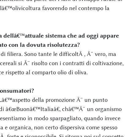
 lâ€™olivicoltura favorendo nel contempo la
 dellâ€™attuale sistema che ad oggi appare
to con la dovuta risolutezza?
i filiera. Sono tante le difficoltÃ , Ã¨ vero, ma
ereali si Ã¨ risolto con i contratti di coltivazione,
 rispetto al comparto olio di oliva.
consumatori?
 Lâ€™aspetto della promozione Ã¨ un punto
to di â€œBuonâ€™Italiaâ€, châ€™Ã¨ un organismo
 presentiamo in modo sparpagliato, quando invece
a e organica, non certo dispersiva come spesso
forte e riconoscibile. Si ritorna poi sul concetto