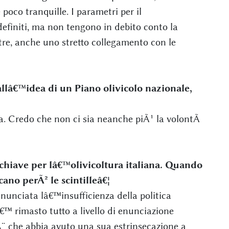
poco tranquille. I parametri per il
efiniti, ma non tengono in debito conto la
ltre, anche uno stretto collegamento con le
llâ€™idea di un Piano olivicolo nazionale,
. Credo che non ci sia neanche piÃ¹ la volontÃ
chiave per lâ€™olivicoltura italiana. Quando
ano perÃ² le scintilleâ€¦
nunciata lâ€™insufficienza della politica
â€™ rimasto tutto a livello di enunciazione
Ã¨ che abbia avuto una sua estrinsecazione a