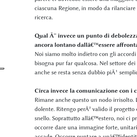
ciascuna Regione, in modo da rilanciare
ricerca.
Qual Ã¨ invece un punto di debolezza
ancora lontano dallâ€™essere affronta
Noi siamo molto indietro con gli accordi d
bisogna pur far qualcosa. Nel settore dei c
anche se resta senza dubbio piÃ¹ semplice
Circa invece la comunicazione con i 
Rimane anche questo un nodo irrisolto.
dolente. Ritengo perÃ² valido il proget
snello. Soprattutto allâ€™estero, noi ci
occorre dare una immagine forte, unitari
accade. Occorre puntare a unâ€™identitÃ 