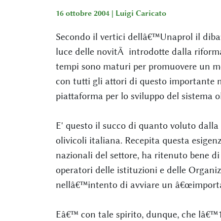
16 ottobre 2004 |
Luigi Caricato
Secondo il vertici dellâ€™Unaprol il dibat
luce delle novitÃ introdotte dalla riform
tempi sono maturi per promuovere un mom
con tutti gli attori di questo important
piattaforma per lo sviluppo del sistema ol
E' questo il succo di quanto voluto dalla
olivicoli italiana. Recepita questa esige
nazionali del settore, ha ritenuto bene d
operatori delle istituzioni e delle Organi
nellâ€™intento di avviare un â€œimportan
Eâ€™ con tale spirito, dunque, che lâ€™11 