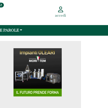
22
accedi
 E PAROLE