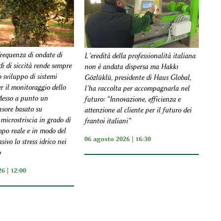
frequenza di ondate di
L’eredità della professionalità italiana
di di siccità rende sempre
non è andata dispersa ma Hakkı
 sviluppo di sistemi
Gözlüklü, presidente di Haus Global,
er il monitoraggio dello
l’ha raccolta per accompagnarla nel
 Messo a punto un
futuro: “Innovazione, efficienza e
nsore basato su
attenzione al cliente per il futuro dei
microstriscia in grado di
frantoi italiani”
mpo reale e in modo del
06 agosto 2026 | 16:30
sivo lo stress idrico nei
o
6 | 12:00