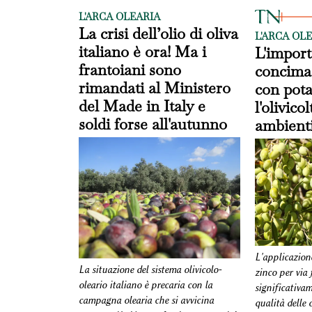
L'ARCA OLEARIA
La crisi dell’olio di oliva
L'ARCA OL
italiano è ora! Ma i
L'import
frantoiani sono
concimaz
rimandati al Ministero
con pota
del Made in Italy e
l'olivico
soldi forse all'autunno
ambienti
L'applicazion
La situazione del sistema olivicolo-
zinco per via 
oleario italiano è precaria con la
significativa
campagna olearia che si avvicina
qualità delle 