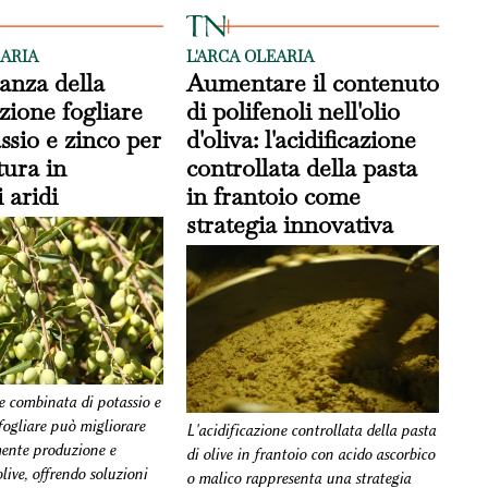
EARIA
L'ARCA OLEARIA
anza della
Aumentare il contenuto
ione fogliare
di polifenoli nell'olio
ssio e zinco per
d'oliva: l'acidificazione
ltura in
controllata della pasta
 aridi
in frantoio come
strategia innovativa
e combinata di potassio e
fogliare può migliorare
L'acidificazione controllata della pasta
mente produzione e
di olive in frantoio con acido ascorbico
olive, offrendo soluzioni
o malico rappresenta una strategia