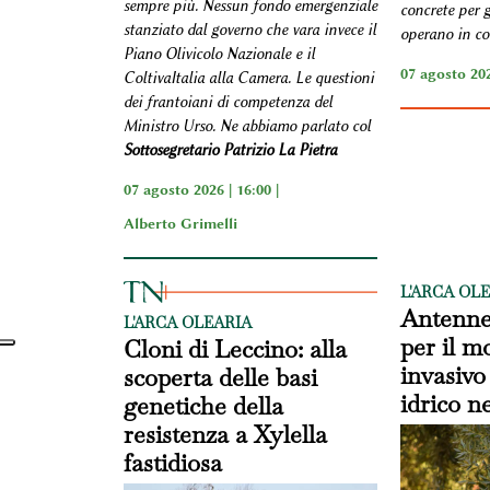
sempre più. Nessun fondo emergenziale
concrete per g
stanziato dal governo che vara invece il
operano in con
Piano Olivicolo Nazionale e il
07 agosto 202
ColtivaItalia alla Camera. Le questioni
dei frantoiani di competenza del
Ministro Urso. Ne abbiamo parlato col
Sottosegretario Patrizio La Pietra
07 agosto 2026 | 16:00 |
Alberto Grimelli
L'ARCA OL
Antenne 
L'ARCA OLEARIA
per il m
Cloni di Leccino: alla
invasivo 
scoperta delle basi
idrico ne
genetiche della
resistenza a Xylella
fastidiosa