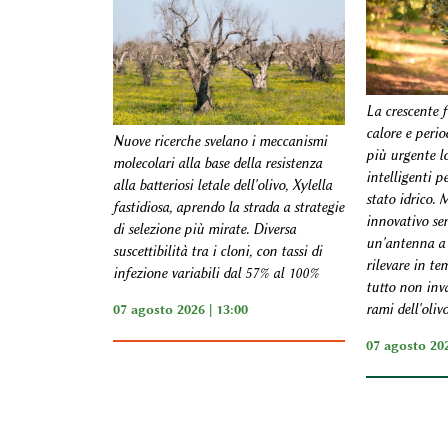
La crescente 
calore e perio
Nuove ricerche svelano i meccanismi
più urgente lo
molecolari alla base della resistenza
intelligenti p
alla batteriosi letale dell'olivo, Xylella
stato idrico.
fastidiosa, aprendo la strada a strategie
innovativo se
di selezione più mirate. Diversa
un'antenna a 
suscettibilità tra i cloni, con tassi di
rilevare in te
infezione variabili dal 57% al 100%
tutto non inva
07 agosto 2026 | 13:00
rami dell'oliv
07 agosto 202