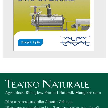
Agricoltura Biologica, Prodotti Naturali, Mangiare sano
Direttore responsabile: Alberto Grimelli
Direzione e redazione: Loc. Termine Rosso, 222 - 57028