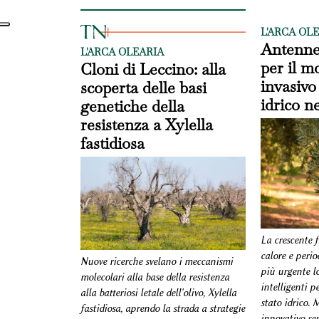
L'ARCA OL
Antenne 
L'ARCA OLEARIA
per il m
Cloni di Leccino: alla
invasivo 
scoperta delle basi
idrico ne
genetiche della
resistenza a Xylella
fastidiosa
La crescente 
calore e perio
Nuove ricerche svelano i meccanismi
più urgente lo
molecolari alla base della resistenza
intelligenti p
alla batteriosi letale dell'olivo, Xylella
stato idrico.
fastidiosa, aprendo la strada a strategie
innovativo se