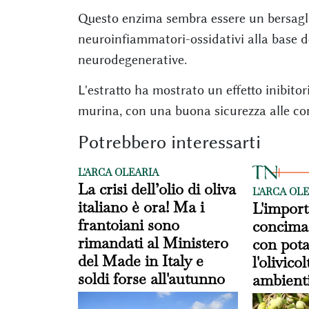
Questo enzima sembra essere un bersagli
neuroinfiammatori-ossidativi alla base de
neurodegenerative.
L'estratto ha mostrato un effetto inibitor
murina, con una buona sicurezza alle con
Potrebbero interessarti
L'ARCA OLEARIA
La crisi dell’olio di oliva
L'ARCA OL
italiano è ora! Ma i
L'import
frantoiani sono
concimaz
rimandati al Ministero
con pota
del Made in Italy e
l'olivico
soldi forse all'autunno
ambienti