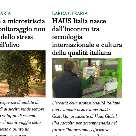
EARIA
L'ARCA OLEARIA
a microstriscia
HAUS Italia nasce
onitoraggio non
dall’incontro tra
dello stress
tecnologia
ll'olivo
internazionale e cultura
della qualità italiana
frequenza di ondate di
L’eredità della professionalità italiana
di di siccità rende sempre
non è andata dispersa ma Hakkı
 sviluppo di sistemi
Gözlüklü, presidente di Haus Global,
er il monitoraggio dello
l’ha raccolta per accompagnarla nel
 Messo a punto un
futuro: “Innovazione, efficienza e
nsore basato su