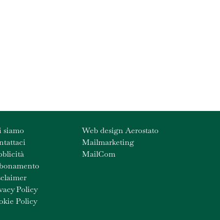
i siamo
Web design Aerostato
tattaci
Mailmarketing
blicità
MailCom
bonamento
claimer
vacy Policy
kie Policy