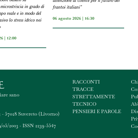
attenzione al cliente per il futuro dei
microstriscia in grado di
frantoi italiani”
mpo reale e in modo del
06 agosto 2026 | 16:30
sivo lo stress idrico nei
o
6 | 12:00
RACCONTI
Ch
TRACCE
Con
iare sano
STRETTAMENTE
Pub
TECNICO
Ab
PENSIERI E PAROLE
Dis
 - 57028 Suvereto (Livorno)
Pri
9/05/2003 - ISSN 2239-5547
Coo