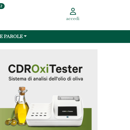
22
accedi
 E PAROLE