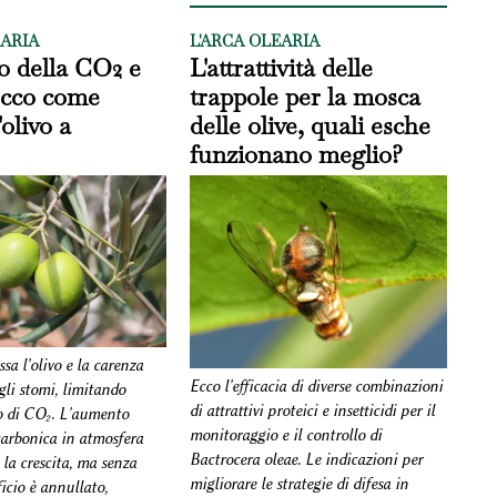
EARIA
L'ARCA OLEARIA
 della CO2 e
L'attrattività delle
 ecco come
trappole per la mosca
'olivo a
delle olive, quali esche
funzionano meglio?
ssa l'olivo e la carenza
Ecco l'efficacia di diverse combinazioni
gli stomi, limitando
di attrattivi proteici e insetticidi per il
o di CO₂. L'aumento
monitoraggio e il controllo di
carbonica in atmosfera
Bactrocera oleae. Le indicazioni per
la crescita, ma senza
migliorare le strategie di difesa in
icio è annullato,