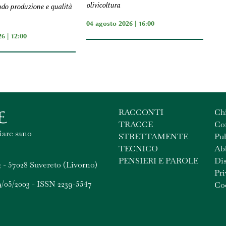
olivicoltura
do produzione e qualità
04 agosto 2026 | 16:00
6 | 12:00
RACCONTI
Ch
TRACCE
Con
iare sano
STRETTAMENTE
Pub
TECNICO
Ab
PENSIERI E PAROLE
Dis
 - 57028 Suvereto (Livorno)
Pri
9/05/2003 - ISSN 2239-5547
Coo