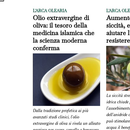
L'ARCA OLEARIA
L'ARCA OL
Olio extravergine di
Aumento
oliva: il tesoro della
siccità,
medicina islamica che
aiutare l
la scienza moderna
resistere
conferma
La siccità stre
idrica chiude 
l'assorbiment
Dalla tradizione profetica ai più
dell'anidride 
avanzati studi clinici, l'olio
può stimolare 
extravergine di oliva si rivela un alleato
acqua il benef
prezioso per cuore, cervello e benessere