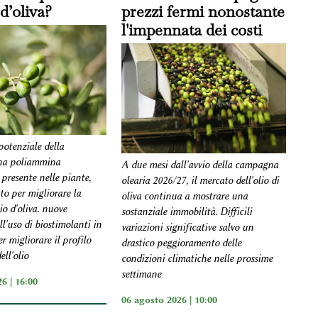
 d’oliva?
prezzi fermi nonostante
l'impennata dei costi
 potenziale della
una poliammina
A due mesi dall'avvio della campagna
presente nelle piante,
olearia 2026/27, il mercato dell'olio di
o per migliorare la
oliva continua a mostrare una
lio d'oliva. nuove
sostanziale immobilità. Difficili
ll'uso di biostimolanti in
variazioni significative salvo un
er migliorare il profilo
drastico peggioramento delle
ell'olio
condizioni climatiche nelle prossime
settimane
6 | 16:00
06 agosto 2026 | 10:00