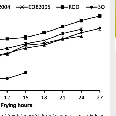
 of free fatty acids) during frying sessions. EVOO =