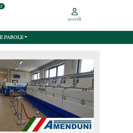
22
accedi
 E PAROLE