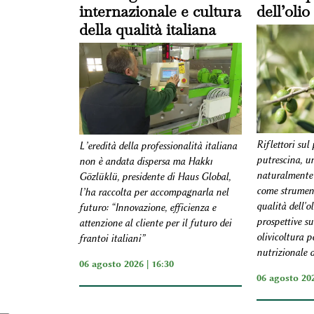
internazionale e cultura
dell’olio
della qualità italiana
Riflettori sul
L’eredità della professionalità italiana
putrescina, 
non è andata dispersa ma Hakkı
naturalmente 
Gözlüklü, presidente di Haus Global,
come strument
l’ha raccolta per accompagnarla nel
qualità dell'o
futuro: “Innovazione, efficienza e
prospettive su
attenzione al cliente per il futuro dei
olivicoltura p
frantoi italiani”
nutrizionale d
06 agosto 2026 | 16:30
06 agosto 202