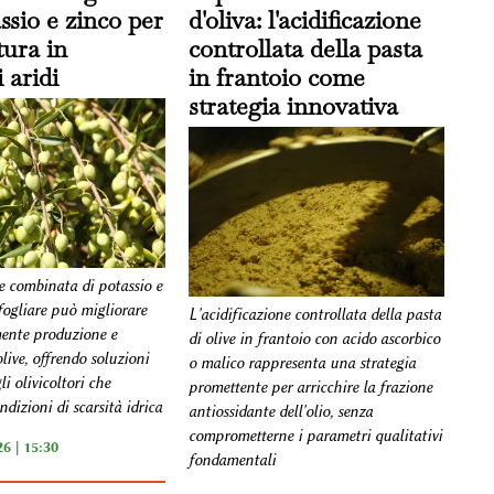
ssio e zinco per
d'oliva: l'acidificazione
ltura in
controllata della pasta
 aridi
in frantoio come
strategia innovativa
e combinata di potassio e
fogliare può migliorare
L'acidificazione controllata della pasta
mente produzione e
di olive in frantoio con acido ascorbico
olive, offrendo soluzioni
o malico rappresenta una strategia
li olivicoltori che
promettente per arricchire la frazione
dizioni di scarsità idrica
antiossidante dell'olio, senza
comprometterne i parametri qualitativi
6 | 15:30
fondamentali