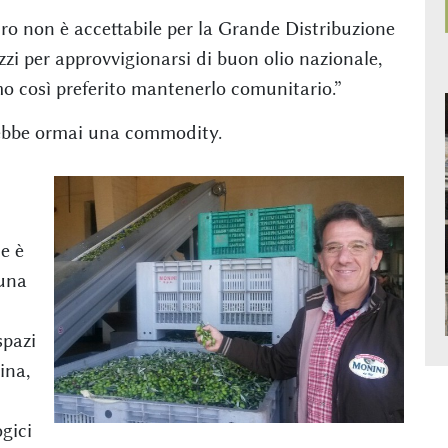
tro non è accettabile per la Grande Distribuzione
zi per approvvigionarsi di buon olio nazionale,
mo così preferito mantenerlo comunitario.”
arebbe ormai una commodity.
e è
 una
spazi
ina,
gici