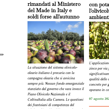
rimandati al Ministero
con pota
del Made in Italy e
l'olivico
soldi forse all'autunno
ambienti
L'applicazion
La situazione del sistema olivicolo-
zinco per via 
oleario italiano è precaria con la
significativa
campagna olearia che si avvicina
qualità delle 
sempre più. Nessun fondo emergenziale
concrete per g
stanziato dal governo che vara invece il
operano in con
Piano Olivicolo Nazionale e il
07 agosto 202
ColtivaItalia alla Camera. Le questioni
dei frantoiani di competenza del