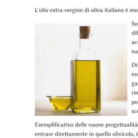
L'olio extra vergine di oliva italiano è mor
So
di
ac
na
Di
es
ga
ri
po
sc
Esemplificativo delle nuove progettualit
entrare direttamente in quello olivicolo,