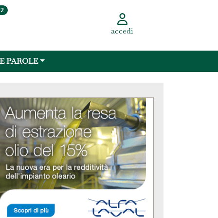
22
accedi
 E PAROLE