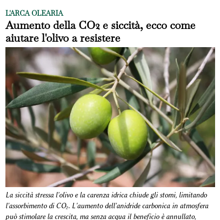
L'ARCA OLEARIA
Aumento della CO2 e siccità, ecco come
aiutare l'olivo a resistere
La siccità stressa l'olivo e la carenza idrica chiude gli stomi, limitando
l'assorbimento di CO₂. L'aumento dell'anidride carbonica in atmosfera
può stimolare la crescita, ma senza acqua il beneficio è annullato,