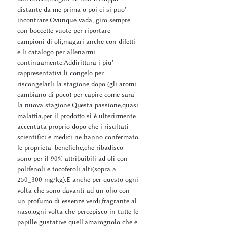
distante da me prima o poi ci si puo'
incontrare.Ovunque vada, giro sempre
con boccette vuote per riportare
campioni di oli,magari anche con difetti
e li catalogo per allenarmi
continuamente.Addirittura i piu'
rappresentativi li congelo per
riscongelarli la stagione dopo (gli aromi
cambiano di poco) per capire come sara'
la nuova stagione.Questa passione,quasi
malattia,per il prodotto si è ulterirmente
accentuta proprio dopo che i risultati
scientifici e medici ne hanno confermato
le proprieta' benefiche,che ribadisco
sono per il 90% attribuibili ad oli con
polifenoli e tocoferoli alti(sopra a
250_300 mg/kg).E anche per questo ogni
volta che sono davanti ad un olio con
un profumo di essenze verdi,fragrante al
naso,ogni volta che percepisco in tutte le
papille gustative quell'amarognolo che è