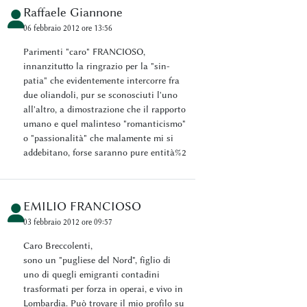
Raffaele Giannone
06 febbraio 2012 ore 13:56
Parimenti "caro" FRANCIOSO,
innanzitutto la ringrazio per la "sin-
patia" che evidentemente intercorre fra
due oliandoli, pur se sconosciuti l'uno
all'altro, a dimostrazione che il rapporto
umano e quel malinteso "romanticismo"
o "passionalità" che malamente mi si
addebitano, forse saranno pure entità%2
EMILIO FRANCIOSO
03 febbraio 2012 ore 09:57
Caro Breccolenti,
sono un "pugliese del Nord", figlio di
uno di quegli emigranti contadini
trasformati per forza in operai, e vivo in
Lombardia. Può trovare il mio profilo su