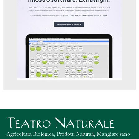
Agricoltura Biologica, Prodotti Naturali, Mangiare sano