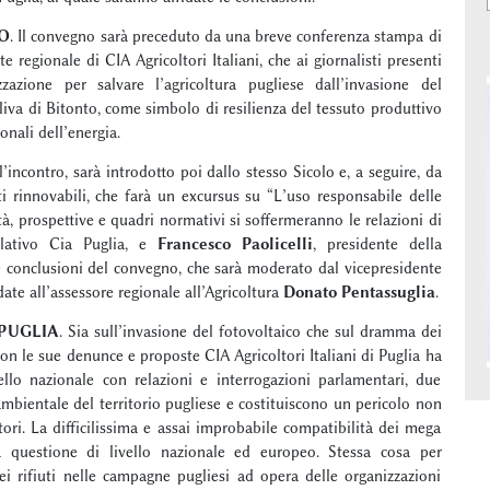
O
. Il convegno sarà preceduto da una breve conferenza stampa di
e regionale di CIA Agricoltori Italiani, che ai giornalisti presenti
azione per salvare l’agricoltura pugliese dall’invasione del
oliva di Bitonto, come simbolo di resilienza del tessuto produttivo
onali dell’energia.
ll’incontro, sarà introdotto poi dallo stesso Sicolo e, a seguire, da
ti rinnovabili, che farà un excursus su “L’uso responsabile delle
ità, prospettive e quadri normativi si soffermeranno le relazioni di
islativo Cia Puglia, e
Francesco Paolicelli
, presidente della
conclusioni del convegno, che sarà moderato dal vicepresidente
date all’assessore regionale all’Agricoltura
Donato Pentassuglia
.
 PUGLIA
. Sia sull’invasione del fotovoltaico che sul dramma dei
 con le sue denunce e proposte CIA Agricoltori Italiani di Puglia ha
llo nazionale con relazioni e interrogazioni parlamentari, due
mbientale del territorio pugliese e costituiscono un pericolo non
ri. La difficilissima e assai improbabile compatibilità dei mega
na questione di livello nazionale ed europeo. Stessa cosa per
i rifiuti nelle campagne pugliesi ad opera delle organizzazioni