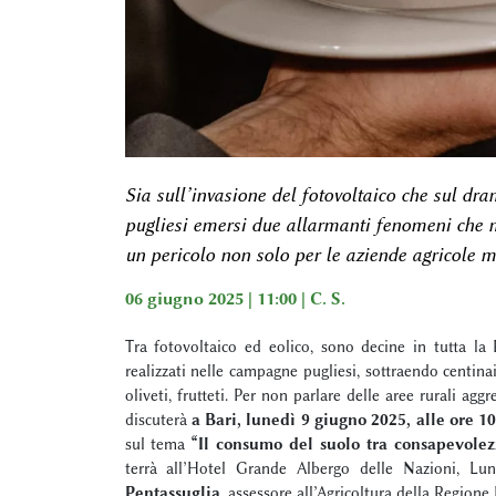
Sia sull’invasione del fotovoltaico che sul dra
pugliesi emersi due allarmanti fenomeni che m
un pericolo non solo per le aziende agricole 
06 giugno 2025 | 11:00 |
C. S.
Tra fotovoltaico ed eolico, sono decine in tutta la 
realizzati nelle campagne pugliesi, sottraendo centinai
oliveti, frutteti. Per non parlare delle aree rurali agg
discuterà
a Bari, lunedì 9 giugno 2025, alle ore 1
sul tema
“Il consumo del suolo tra consapevolezz
terrà all’Hotel Grande Albergo delle Nazioni, Lu
Pentassuglia
, assessore all’Agricoltura della Regione 