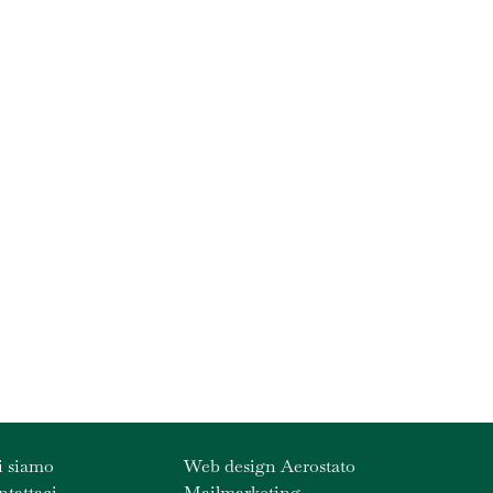
i siamo
Web design Aerostato
tattaci
Mailmarketing