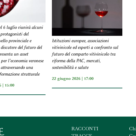
l 6 luglio riunirà alcuni
 protagonisti del
Istituzioni europee, associazioni
ello provinciale e
vitivinicole ed esperti a confronto sul
discutere del futuro del
futuro del comparto vitivinicolo tra
resenta un asset
riforma della PAC, mercati,
per l’economia veronese
sostenibilità e salute
a attraversando una
formazione strutturale
22 giugno 2026 | 17:00
 | 15:00
RACCONTI
Ch
TRACCE
Con