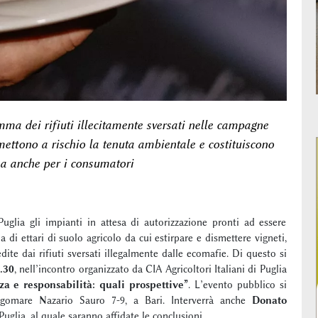
mma dei rifiuti illecitamente sversati nelle campagne
ettono a rischio la tenuta ambientale e costituiscono
ma anche per i consumatori
Puglia gli impianti in attesa di autorizzazione pronti ad essere
a di ettari di suolo agricolo da cui estirpare e dismettere vigneti,
redite dai rifiuti sversati illegalmente dalle ecomafie. Di questo si
0.30
, nell’incontro organizzato da CIA Agricoltori Italiani di Puglia
a e responsabilità: quali prospettive”
. L’evento pubblico si
ngomare Nazario Sauro 7-9, a Bari. Interverrà anche
Donato
Puglia, al quale saranno affidate le conclusioni.