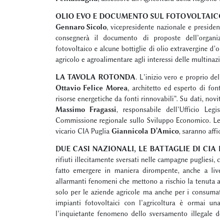
OLIO EVO E DOCUMENTO SUL FOTOVOLTAIC
Gennaro Sicolo
, vicepresidente nazionale e president
consegnerà il documento di proposte dell’organizz
fotovoltaico e alcune bottiglie di olio extravergine d’
agricolo e agroalimentare agli interessi delle multinazi
LA TAVOLA ROTONDA
. L’inizio vero e proprio de
Ottavio Felice Morea
, architetto ed esperto di fon
risorse energetiche da fonti rinnovabili”. Su dati, nov
Massimo Fragassi
, responsabile dell’Ufficio Leg
Commissione regionale sullo Sviluppo Economico. Le 
vicario CIA Puglia
Giannicola D’Amico
, saranno affi
DUE CASI NAZIONALI, LE BATTAGLIE DI CIA
rifiuti illecitamente sversati nelle campagne pugliesi,
fatto emergere in maniera dirompente, anche a live
allarmanti fenomeni che mettono a rischio la tenuta a
solo per le aziende agricole ma anche per i consumato
impianti fotovoltaici con l’agricoltura è ormai u
l’inquietante fenomeno dello sversamento illegale de