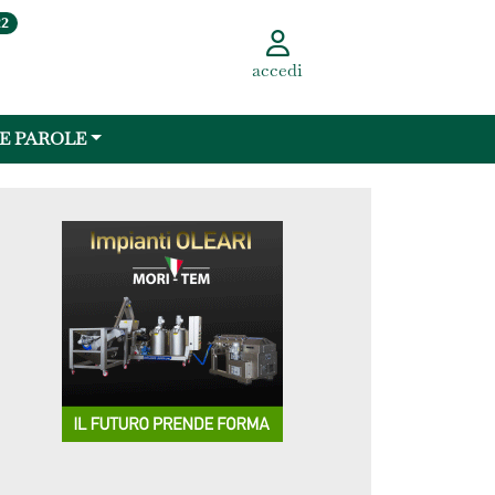
22
accedi
 E PAROLE