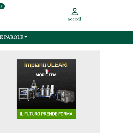
22
accedi
 E PAROLE