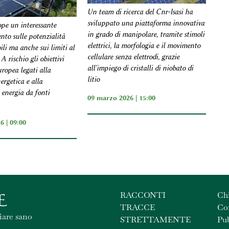
Un team di ricerca del Cnr-Isasi ha
sviluppato una piattaforma innovativa
pe un interessante
in grado di manipolare, tramite stimoli
to sulle potenzialità
elettrici, la morfologia e il movimento
ili ma anche sui limiti al
cellulare senza elettrodi, grazie
A rischio gli obiettivi
all'impiego di cristalli di niobato di
ropea legati alla
litio
ergetica e alla
 energia da fonti
09 marzo 2026 | 15:00
6 | 09:00
RACCONTI
Ch
TRACCE
Con
iare sano
STRETTAMENTE
Pub