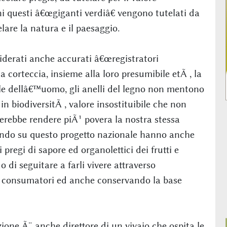
ni questi â€œgiganti verdiâ€ vengono tutelati da
are la natura e il paesaggio.
iderati anche accurati â€œregistratori
la corteccia, insieme alla loro presumibile etÃ , la
ole dellâ€™uomo, gli anelli del legno non mentono
n biodiversitÃ , valore insostituibile che non
erebbe rendere piÃ¹ povera la nostra stessa
rando su questo progetto nazionale hanno anche
 pregi di sapore ed organolettici dei frutti e
 di seguitare a farli vivere attraverso
i consumatori ed anche conservando la base
ione Ã¨ anche direttore di un vivaio che ospita le