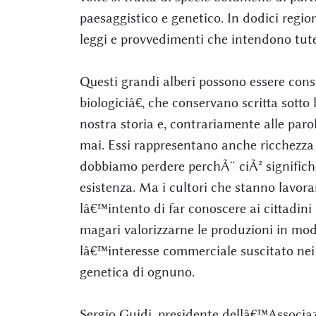
paesaggistico e genetico. In dodici regio
leggi e provvedimenti che intendono tutel
Questi grandi alberi possono essere cons
biologiciâ€, che conservano scritta sotto 
nostra storia e, contrariamente alle par
mai. Essi rappresentano anche ricchezza i
dobbiamo perdere perchÃ¨ ciÃ² significh
esistenza. Ma i cultori che stanno lavo
lâ€™intento di far conoscere ai cittadini i
magari valorizzarne le produzioni in modo
lâ€™interesse commerciale suscitato ne
genetica di ognuno.
Sergio Guidi, presidente dellâ€™Associaz