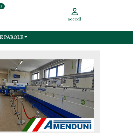
22
accedi
 E PAROLE