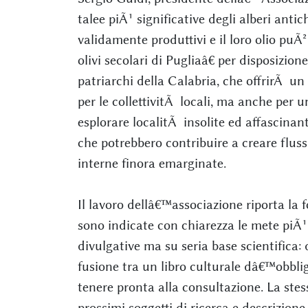
talee piÃ¹ significative degli alberi antic
validamente produttivi e il loro olio puÃ
olivi secolari di Pugliaâ€ per disposizio
patriarchi della Calabria, che offrirÃ 
per le collettivitÃ locali, ma anche per
esplorare localitÃ insolite ed affascinant
che potrebbero contribuire a creare flussi
interne finora emarginate.
Il lavoro dellâ€™associazione riporta la
sono indicate con chiarezza le mete piÃ¹
divulgative ma su seria base scientifica: 
fusione tra un libro culturale dâ€™obbli
tenere pronta alla consultazione. La ste
prossimi soggetti di ricerca e descrizione 