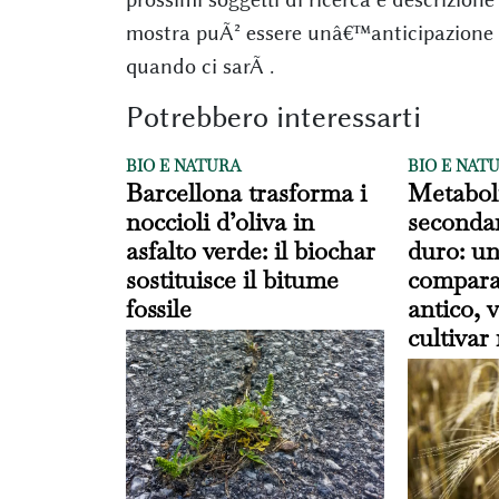
mostra puÃ² essere unâ€™anticipazione di
quando ci sarÃ .
Potrebbero interessarti
BIO E NATURA
BIO E NAT
Barcellona trasforma i
Metaboli
noccioli d’oliva in
secondar
asfalto verde: il biochar
duro: un
sostituisce il bitume
comparat
fossile
antico, v
cultiva