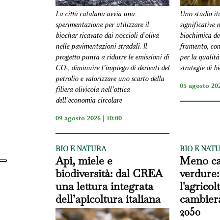
Uno studio ita
La città catalana avvia una
significative 
sperimentazione per utilizzare il
biochimica del
biochar ricavato dai noccioli d’oliva
frumento, con
nelle pavimentazioni stradali. Il
per la qualità
progetto punta a ridurre le emissioni di
strategie di b
CO₂, diminuire l’impiego di derivati del
petrolio e valorizzare uno scarto della
05 agosto 202
filiera olivicola nell’ottica
dell’economia circolare
09 agosto 2026 | 10:00
BIO E NATURA
BIO E NAT
Api, miele e
Meno ca
biodiversità: dal CREA
verdure:
una lettura integrata
l'agrico
dell’apicoltura italiana
cambierà
2050