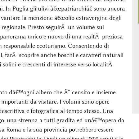
hi. In Puglia gli ulivi â€œpatriarchiâ€ sono ancora
² vantare la menzione â€œolio extravergine degli
ne regionale. Presto seguirÃ un volume sui
un panorama unico e nuovo di una realtÃ preziosa
 un responsabile ecoturismo. Consentendo di
i, farÃ scoprire anche boschi e caratteri naturali
 solidi e crescenti di interesse verso localitÃ
 foto dâ€™ogni albero che Ã¨ censito e insieme
 importanti da visitare. I volumi sono opere
descrittiva e fotografica al tempo stesso. Una
go, una strenna a tutti gradita ed unâ€™opera da
ssa Roma e la sua provincia potrebbero essere
dei Patriarchi (a Tivoli un olivo di 3800 anni) e la