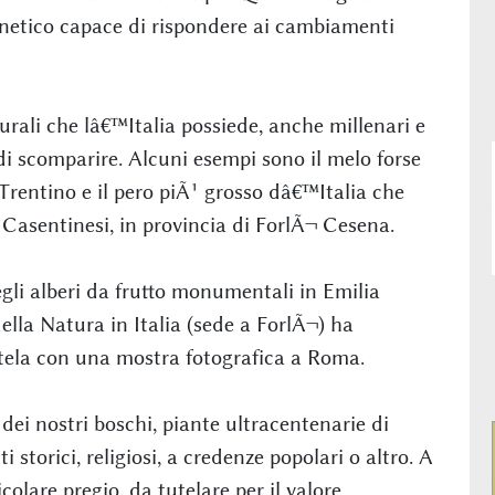
enetico capace di rispondere ai cambiamenti
rali che lâ€™Italia possiede, anche millenari e
 di scomparire. Alcuni esempi sono il melo forse
Trentino e il pero piÃ¹ grosso dâ€™Italia che
 Casentinesi, in provincia di ForlÃ¬ Cesena.
li alberi da frutto monumentali in Emilia
lla Natura in Italia (sede a ForlÃ¬) ha
tutela con una mostra fotografica a Roma.
dei nostri boschi, piante ultracentenarie di
 storici, religiosi, a credenze popolari o altro. A
icolare pregio, da tutelare per il valore