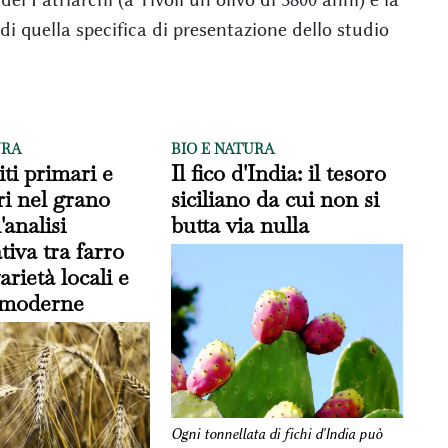
 quella specifica di presentazione dello studio
URA
BIO E NATURA
ti primari e
Il fico d'India: il tesoro
i nel grano
siciliano da cui non si
'analisi
butta via nulla
iva tra farro
arietà locali e
r moderne
Ogni tonnellata di fichi d'India può