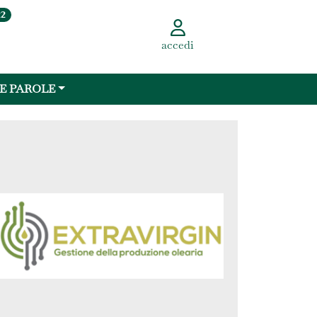
22
accedi
 E PAROLE