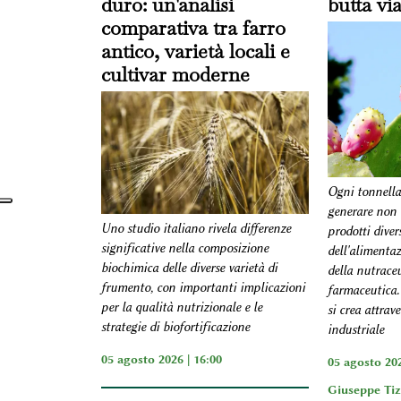
duro: un'analisi
butta vi
comparativa tra farro
antico, varietà locali e
cultivar moderne
Ogni tonnellat
generare non 
Uno studio italiano rivela differenze
prodotti diver
significative nella composizione
dell'alimentaz
biochimica delle diverse varietà di
della nutraceu
frumento, con importanti implicazioni
farmaceutica.
per la qualità nutrizionale e le
si crea attrav
strategie di biofortificazione
industriale
05 agosto 2026 | 16:00
05 agosto 202
Giuseppe Ti