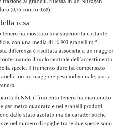
frazione ai granelli, riflessa in un Nitrogen
ro (0,75 contro 0,68).
ella resa
to tenero ha mostrato una superiorità costante
ficie, con una media di 15.903 granelli m⁻²
sta differenza è risultata associata a un maggior
 confermando il ruolo centrale dell’accestimento
 della specie. Il frumento duro ha compensato
anelli con un maggiore peso individuale, pari a
tenero.
a parità di NNI, il frumento tenero ha mantenuto
e per metro quadrato e nei granelli prodotti,
ono dallo stato azotato ma da caratteristiche
erenze nel numero di spighe tra le due specie sono