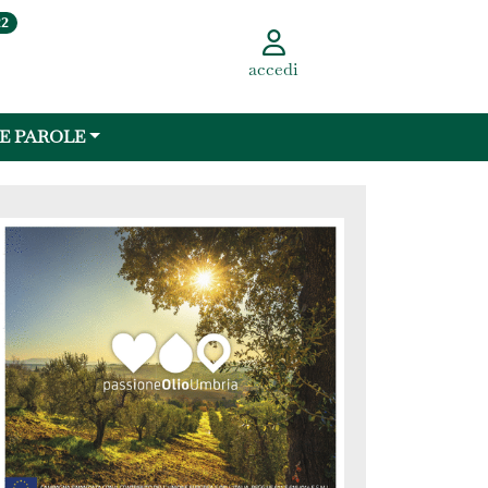
22
accedi
 E PAROLE