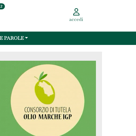
22
accedi
 E PAROLE