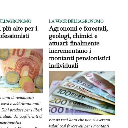
ELL'AGRONOMO
LA VOCE DELL'AGRONOMO
 più alte per i
Agronomi e forestali,
ofessionisti
geologi, chimici e
attuari: finalmente
incrementano i
montanti pensionistici
individuali
i anni di rendimenti
assi o addirittura nulli
 Dini produce per i liberi
italiani dei coefficienti di
Era da vent’anni che non si avevano
pensionistici
valori così favorevoli per i montanti