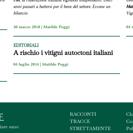
rre
Fivi
, la Federazione italiana vignaioli indipendenti. Dieci
live
anni passati a battersi per il bene del settore. Eccone un
Mat
bilancio
Vig
30 marzo 2018 |
Matilde Poggi
04 
EDITORIALI
A rischio i vitigni autoctoni italiani
04 luglio 2014 |
Matilde Poggi
RACCONTI
Ch
TRACCE
Con
iare sano
STRETTAMENTE
Pub