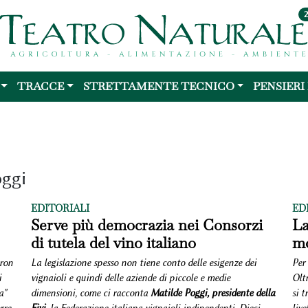
TRACCE
STRETTAMENTE TECNICO
PENSIERI
oggi
EDITORIALI
ED
Serve più democrazia nei Consorzi
La
di tutela del vino italiano
mo
eron
La legislazione spesso non tiene conto delle esigenze dei
Per 
i
vignaioli e quindi delle aziende di piccole e medie
Olt
a"
dimensioni, come ci racconta
Matilde Poggi,
presidente della
si t