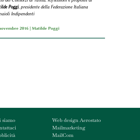
llo dei Consorzi di Tutela. Riflessioni e proposte di
ilde Poggi
, presidente della Federazione Italiana
naioli Indipendenti
novembre 2016 |
Matilde Poggi
i siamo
Web design Aerostato
tattaci
Mailmarketing
blicità
MailCom