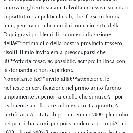
smorzare gli entusiasmi, talvolta eccessivi, suscitati
soprattutto dai politici locali, che, forse in buona
fede, pensavano che con il riconoscimento della
Dop i gravi problemi di commercializzazione
dellâ€™ottimo olio della nostra provincia fossero
risolti. Il mio invito era a preoccuparsi che
lâ€™offerta fosse, se possibile, sempre in linea con
la domanda e non superiore.
Nonostante lâ€™invito allâ€™attenzione, le
richieste di certificazione nel primo anno furono
ampiamente superiori a quello che si riuscÃ¬ poi
realmente a collocare sul mercato. La quantitÃ
certificata Ã¨ stata di poco meno di 2000 q.li di olio
nei primi due anni, per poi scendere a poco piÃ¹ di
1000 q.li nel 2002/3, per poi cominciare una lenta e