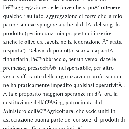
lâ€™aggregazione delle forze che si puÃ² ottenere
qualche risultato, aggregazione di forze che, a mio
parere si deve spingere anche al di lÃ del singolo
prodotto (perfino una mia proposta di inserire
anche le olive da tavola nella federazione Ã¨ stata
respinta!). Gelosie di prodotto, scarsa capacitÃ
finanziaria, lâ€™abbraccio, per un verso, date le
premesse, pressochÃ© indispensabile, per altro
verso soffocante delle organizzazioni professionali
ne ha praticamente impedito qualsiasi operativitÃ .
A tale proposito maggiori speranze mi dÃ ora la
costituzione dellâ€™Aicg, patrocinata dal
Ministero dellâ€™Agricoltura, che vede uniti in
associazione buona parte dei consorzi di prodotti di
origine certificata riconosciuti. Ãˆ