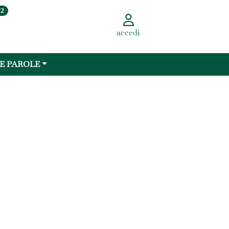
22
accedi
 E PAROLE