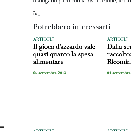
dialogano poco con la ristorazione, le ist
ï»¿
Potrebbero interessarti
ARTICOLI
ARTICOLI
Il gioco d'azzardo vale
Dalla se
quasi quanto la spesa
raccolto:
alimentare
Ricominc
05 settembre 2013
04 settembre