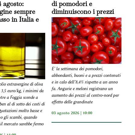
4 agosto:
di pomodori e
rgine sempre
diminuiscono i prezzi
sso in Italia e
E' la settimana dei pomodori,
abbondanti, buoni e a prezzi contenuti
e in calo dell’8,4% rispetto a un anno
olio extravergine di oliva
fa. Angurie e meloni registrano un
 3,5 euro/kg, i minimi da
aumento dei prezzi al centro-nord per
tre a Foggia scende a
effetto delle grandinate
en al di sotto dei costi di
uotazioni molto basse e
03 agosto 2026 | 10:00
no gli scambi, quando
l mercato sarebbe fermo
6 | 14:00