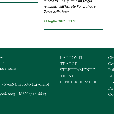
di bronzo, una spilla e un fregio,
realizzati dall'Istituto Poligrafico e
Zecca dello Stato.
15 luglio 2026 | 13:50
RACCONTI
Ch
TRACCE
Con
iare sano
STRETTAMENTE
Pub
TECNICO
Ab
PENSIERI E PAROLE
Dis
 - 57028 Suvereto (Livorno)
Pri
9/05/2003 - ISSN 2239-5547
Coo