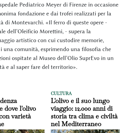
spedale Pediatrico Meyer di Firenze in occasione
nima fondazione e dai trofei realizzati per la
ttà di Montevarchi. «Il ferro di queste opere -
le dell’Oleificio Morettini, - supera la
aggio artistico con cui custodire memorie,
 di una comunità, esprimendo una filosofia che
zioni ospitate al Museo dell’Olio SuprEvo in un
à e al saper fare del territorio».
CULTURA
idenza
L'olivo e il suo lungo
e dove l'olivo
viaggio: 12.000 anni di
con varietà
storia tra clima e civiltà
ne
nel Mediterraneo