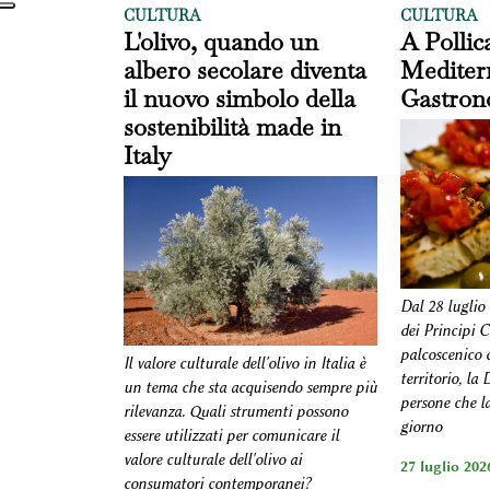
CULTURA
CULTURA
L'olivo, quando un
A Polli
albero secolare diventa
Mediter
il nuovo simbolo della
Gastron
sostenibilità made in
Italy
Dal 28 luglio 
dei Principi 
palcoscenico d
Il valore culturale dell'olivo in Italia è
territorio, la
un tema che sta acquisendo sempre più
persone che l
rilevanza
.
Quali strumenti possono
giorno
essere utilizzati per comunicare il
valore culturale dell'olivo ai
27 luglio 2026
consumatori contemporanei?