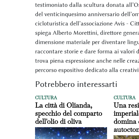
testimoniato dalla scultura donata all’O
del venticinquesimo anniversario dell’omo
cicloturistica dell’associazione Avis - Ci
spiega Alberto Morettini, direttore genera
dimensione materiale per diventare lingu
raccontare storie e dare forma ai valori
trova piena espressione anche nelle crea
percorso espositivo dedicato alla creativit
Potrebbero interessarti
CULTURA
CULTURA
La città di Olianda,
Una res
specchio del comparto
imperial
dell'olio di oliva
domina 
autocto