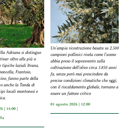
Un'ampia ricostruzione basata su 2.500
illa Adriana si distingue
campioni pollinici rivela come l'uomo
tivar: oltre alle più o
abbia preso il sopravvento sulla
 tipiche laziali Itrana,
coltivazione dell'olivo circa 3.850 anni
oncella, Frantoio,
fa, senza però mai prescindere da
ino, fanno parte della
precise condizioni climatiche che oggi,
to anche la Tonda di
con il riscaldamento globale, tornano a
otipi locali montonesi e
essere un fattore critico
ica.
01 agosto 2026 | 12:00
6 | 14:00 |
ffa