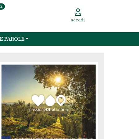
22
accedi
 E PAROLE