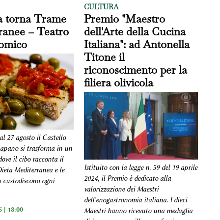
CULTURA
ca torna Trame
Premio "Maestro
ranee – Teatro
dell'Arte della Cucina
omico
Italiana": ad Antonella
Titone il
riconoscimento per la
filiera olivicola
al 27 agosto il Castello
Capano si trasforma in un
ove il cibo racconta il
Istituito con la legge n. 59 del 19 aprile
 Dieta Mediterranea e le
2024, il Premio è dedicato alla
a custodiscono ogni
valorizzazione dei Maestri
dell'enogastronomia italiana. I dieci
 | 18:00
Maestri hanno ricevuto una medaglia