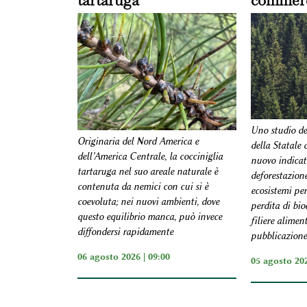
tartaruga
commerc
Uno studio del
Originaria del Nord America e
della Statale
dell’America Centrale, la cocciniglia
nuovo indicat
tartaruga nel suo areale naturale è
deforestazione
contenuta da nemici con cui si è
ecosistemi per
coevoluta; nei nuovi ambienti, dove
perdita di bio
questo equilibrio manca, può invece
filiere alimen
diffondersi rapidamente
pubblicazione
06 agosto 2026 | 09:00
05 agosto 202