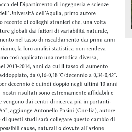
cca del Dipartimento di ingegneria e scienze
ell’Università dell’Aquila, primo autore
o recente di colleghi stranieri che, una volta
re globali dai fattori di variabilità naturale,
ento nel tasso di riscaldamento dai primi anni
iamo, la loro analisi statistica non rendeva
iamo così applicato una metodica diversa,
el 2013-2014, anni da cui il tasso di aumento
addoppiato, da 0,16-0,18 °C/decennio a 0,34-0,42”.
er decennio è quindi doppio negli ultimi 10 anni
I nostri risultati sono estremamente affidabili e
e vengono dai centri di ricerca più importanti:
, aggiunge Antonello Pasini (Cnr-Iia), autore
o di questi studi sarà collegare questo cambio di
possibili cause, naturali o dovute all’azione