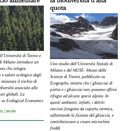
io alimentare
la biodiversità d’alta
quota
l’Università di Torino e
 di Milano introduce un
Uno studio dell’Università Statale di
ore che integra
Milano e del MUSE- Museo delle
 e valore ecologico degli
Scienze di Trento, pubblicato su
 misurare il rischio di
Ecography, mostra che i ghiacciai di
diversità associato alle
pietra e i ghiacciai neri possono offrire
tari globali. La
rifugio ad alcune specie alpine. In
 su Ecological Economics
questi ambienti, infatti, i detriti
rocciosi fungono da coperta termica,
6 | 09:00
rallentando la fusione del ghiaccio, e
contribuiscono a creare microclimi
freddi