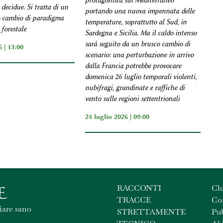
protagonista sul Mediterraneo
decidue. Si tratta di un
portando una nuova impennata delle
o cambio di paradigma
temperature, soprattutto al Sud, in
 forestale
Sardegna e Sicilia. Ma il caldo intenso
sarà seguito da un brusco cambio di
 | 13:00
scenario: una perturbazione in arrivo
dalla Francia potrebbe provocare
domenica 26 luglio temporali violenti,
nubifragi, grandinate e raffiche di
vento sulle regioni settentrionali
24 luglio 2026 | 09:00
RACCONTI
Ch
TRACCE
Con
iare sano
STRETTAMENTE
Pub