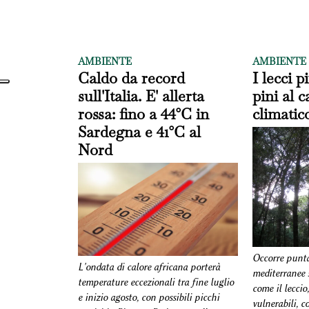
AMBIENTE
AMBIENTE
Caldo da record
I lecci p
sull'Italia. E' allerta
pini al
rossa: fino a 44°C in
climatic
Sardegna e 41°C al
Nord
Occorre punta
L'ondata di calore africana porterà
mediterranee s
temperature eccezionali tra fine luglio
come il leccio
e inizio agosto, con possibili picchi
vulnerabili, c