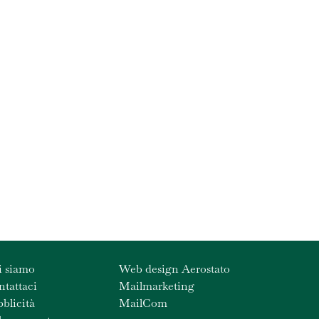
i siamo
Web design Aerostato
tattaci
Mailmarketing
blicità
MailCom