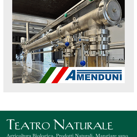
Agricoltura Biologica, Prodotti Naturali, Mangiare sano