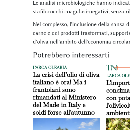
Le analisi microbiologiche hanno indicat
stafilococchi coagulasi-negativi, senza 
Nel complesso, l'inclusione della sansa di
carne e dei prodotti trasformati, supporta
d'oliva nell'ambito dell'economia circolar
Potrebbero interessarti
L'ARCA OLEARIA
La crisi dell’olio di oliva
L'ARCA OL
italiano è ora! Ma i
L'import
frantoiani sono
concimaz
rimandati al Ministero
con pota
del Made in Italy e
l'olivico
soldi forse all'autunno
ambienti