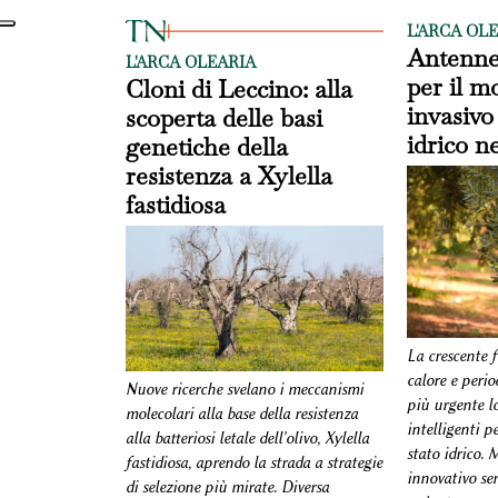
L'ARCA OL
Antenne 
L'ARCA OLEARIA
per il m
Cloni di Leccino: alla
invasivo 
scoperta delle basi
idrico ne
genetiche della
resistenza a Xylella
fastidiosa
La crescente 
calore e perio
Nuove ricerche svelano i meccanismi
più urgente lo
molecolari alla base della resistenza
intelligenti p
alla batteriosi letale dell'olivo, Xylella
stato idrico.
fastidiosa, aprendo la strada a strategie
innovativo se
di selezione più mirate. Diversa