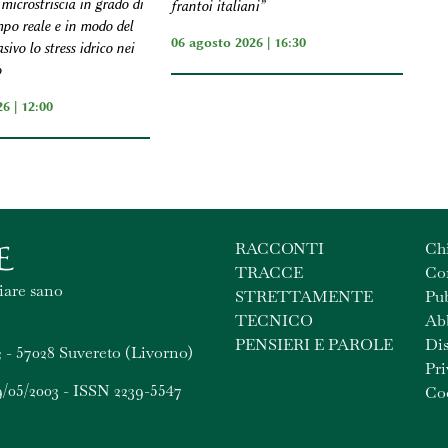
microstriscia in grado di
frantoi italiani”
mpo reale e in modo del
06 agosto 2026 | 16:30
sivo lo stress idrico nei
o
6 | 12:00
RACCONTI
Ch
TRACCE
Con
iare sano
STRETTAMENTE
Pub
TECNICO
Ab
PENSIERI E PAROLE
Dis
 - 57028 Suvereto (Livorno)
Pri
9/05/2003 - ISSN 2239-5547
Coo