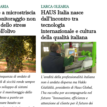
EARIA
L'ARCA OLEARIA
a microstriscia
HAUS Italia nasce
onitoraggio non
dall’incontro tra
dello stress
tecnologia
ll'olivo
internazionale e cultura
della qualità italiana
frequenza di ondate di
L’eredità della professionalità italiana
di di siccità rende sempre
non è andata dispersa ma Hakkı
 sviluppo di sistemi
Gözlüklü, presidente di Haus Global,
er il monitoraggio dello
l’ha raccolta per accompagnarla nel
 Messo a punto un
futuro: “Innovazione, efficienza e
nsore basato su
attenzione al cliente per il futuro dei