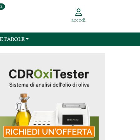
22
accedi
 E PAROLE