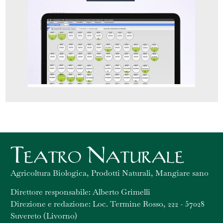
Agricoltura Biologica, Prodotti Naturali, Mangiare sano
Direttore responsabile: Alberto Grimelli
Direzione e redazione: Loc. Termine Rosso, 222 - 57028
Suvereto (Livorno)