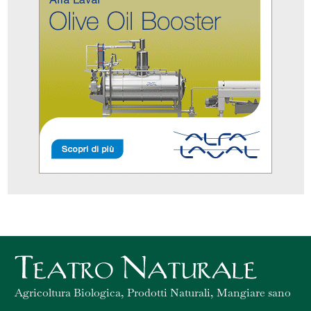
Agricoltura Biologica, Prodotti Naturali, Mangiare sano