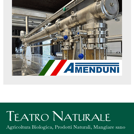
Agricoltura Biologica, Prodotti Naturali, Mangiare sano